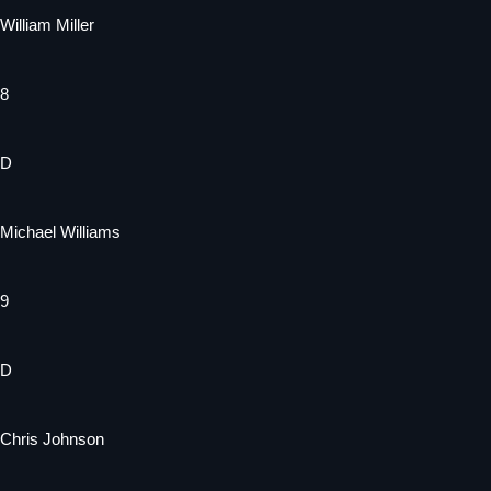
William Miller
8
D
Michael Williams
9
D
Chris Johnson