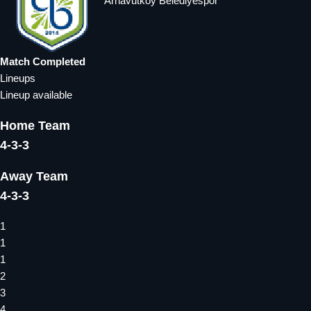
Arnavutköy Belediyespor
Match Completed
Lineups
Lineup available
Home Team
4-3-3
Away Team
4-3-3
1
1
1
2
3
4