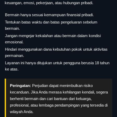
keuangan, emosi, pekerjaan, atau hubungan pribadi.
Bermain hanya sesuai kemampuan finansial pribadi.
Tentukan batas waktu dan batas pengeluaran sebelum
bermain.
Jangan mengejar kekalahan atau bermain dalam kondisi
emosional.
Hindari menggunakan dana kebutuhan pokok untuk aktivitas
permainan.
Layanan ini hanya ditujukan untuk pengguna berusia 18 tahun
ke atas.
Peringatan:
Perjudian dapat menimbulkan risiko
kecanduan. Jika Anda merasa kehilangan kendali, segera
berhenti bermain dan cari bantuan dari keluarga,
profesional, atau lembaga pendampingan yang tersedia di
wilayah Anda.