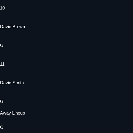
10
David Brown
G
11
David Smith
G
Away Lineup
G