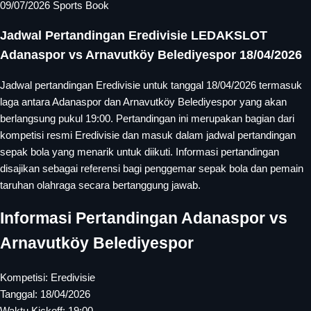
09/07/2026
Sports Book
Jadwal Pertandingan Eredivisie LEDAKSLOT
Adanaspor vs Arnavutköy Belediyespor 18/04/2026
Jadwal pertandingan Eredivisie untuk tanggal 18/04/2026 termasuk
laga antara Adanaspor dan Arnavutköy Belediyespor yang akan
berlangsung pukul 19:00. Pertandingan ini merupakan bagian dari
kompetisi resmi Eredivisie dan masuk dalam jadwal pertandingan
sepak bola yang menarik untuk diikuti. Informasi pertandingan
disajikan sebagai referensi bagi penggemar sepak bola dan pemain
taruhan olahraga secara bertanggung jawab.
Informasi Pertandingan Adanaspor vs
Arnavutköy Belediyespor
Kompetisi: Eredivisie
Tanggal: 18/04/2026
Waktu Kickoff: 19:00