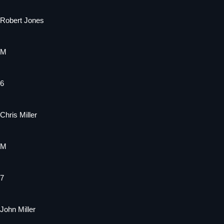
Robert Jones
M
6
Chris Miller
M
7
John Miller