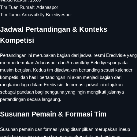
Tim Tuan Rumah: Adanaspor
Tim Tamu: Arnavutköy Belediyespor
Jadwal Pertandingan & Konteks
Kompetisi
Pertandingan ini merupakan bagian dari jadwal resmi Eredivisie yang
mempertemukan Adanaspor dan Arnavutköy Belediyespor pada
musim berjalan. Kedua tim dijadwalkan bertanding sesuai kalender
kompetisi dan hasil pertandingan ini akan menjadi bagian dari
rangkaian laga dalam Eredivisie. Informasi jadwal ini ditujukan
sebagai panduan bagi pengguna yang ingin mengikuti jalannya
pertandingan secara langsung.
Susunan Pemain & Formasi Tim
Susunan pemain dan formasi yang ditampilkan merupakan lineup
awal dari masing-masing tim berdasarkan data pertandingan.