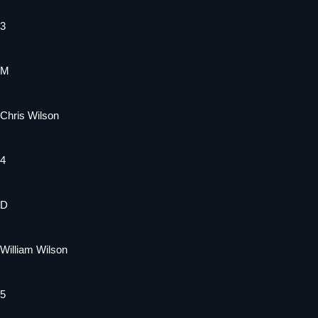
3
M
Chris Wilson
4
D
William Wilson
5