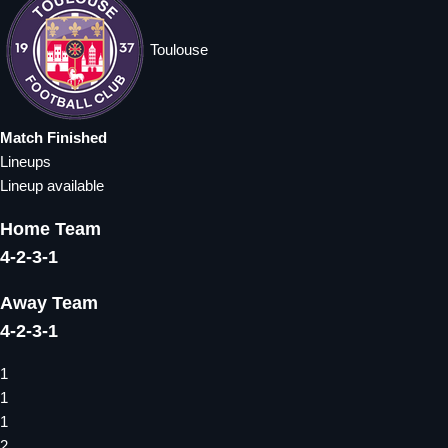
Toulouse
Match Finished
Lineups
Lineup available
Home Team
4-2-3-1
Away Team
4-2-3-1
1
1
1
2