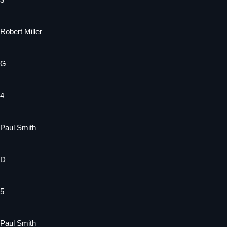
Robert Miller
G
4
Paul Smith
D
5
Paul Smith