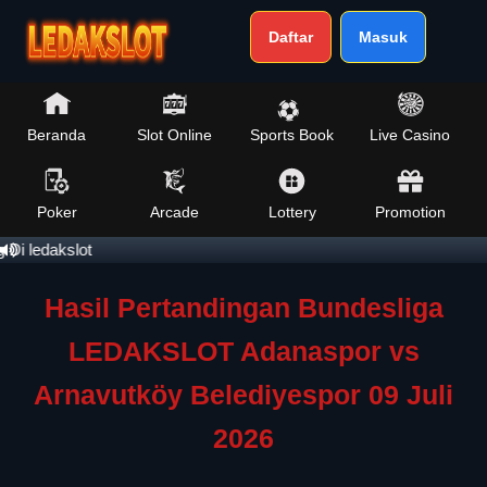
Daftar
Masuk
Beranda
Slot Online
Sports Book
Live Casino
Poker
Arcade
Lottery
Promotion
edakslot
Hasil Pertandingan Bundesliga
LEDAKSLOT Adanaspor vs
Arnavutköy Belediyespor 09 Juli
2026