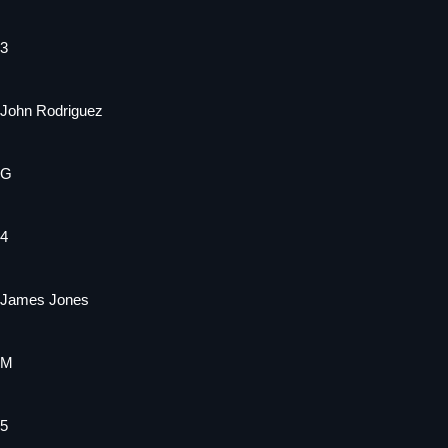
3
John Rodriguez
G
4
James Jones
M
5