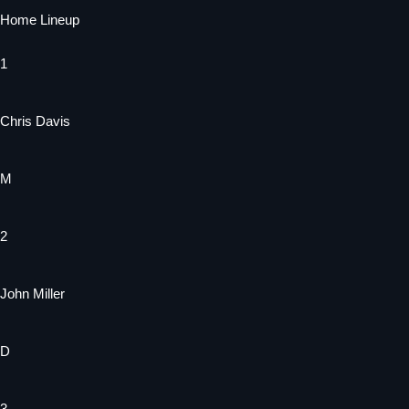
Home Lineup
1
Chris Davis
M
2
John Miller
D
3