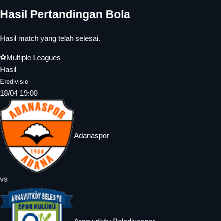
Hasil Pertandingan Bola
Hasil match yang telah selesai.
⚽
Multiple Leagues
Hasil
Eredivisie
18/04 19:00
Adanaspor
vs