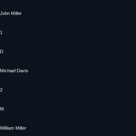
John Miller
1
D
Michael Davis
2
M
William Miller