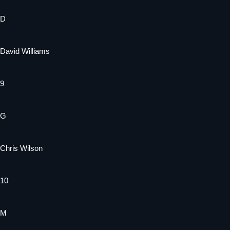
D
David Williams
9
G
Chris Wilson
10
M