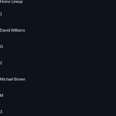
Home Lineup
1
David Williams
G
2
Michael Brown
M
3