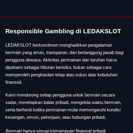
Responsible Gambling di LEDAKSLOT
LEDAKSLOT berkomitmen menghadirkan pengalaman
bermain yang aman, transparan, dan bertanggung jawab bagi
pengguna dewasa. Aktivitas permainan dan taruhan harus
dipahami sebagai hiburan berisiko, bukan sebagai cara
memperoleh penghasilan tetap atau solusi atas kebutuhan
finansial.
Kami mendorong setiap pengguna untuk bermain secara
sadar, menetapkan batas pribadi, mengelola waktu bermain,
serta berhenti ketika permainan mulai memengaruhi kondisi
keuangan, emosi, pekerjaan, atau hubungan pribadi.
Bermain hanya sesuai kemampuan finansial pribadi.