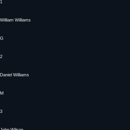
1
William Williams
G
2
Daniel Williams
M
3
John Wilson