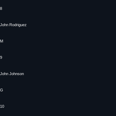
8
John Rodriguez
M
9
John Johnson
G
10