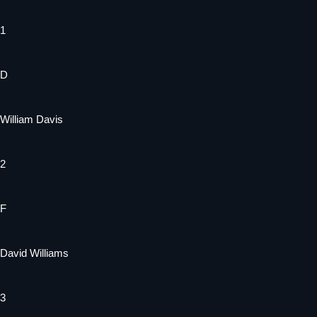
1
D
William Davis
2
F
David Williams
3