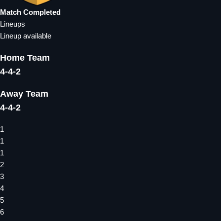
Match Completed
Lineups
Lineup available
Home Team
4-4-2
Away Team
4-4-2
1
1
1
2
3
4
5
6