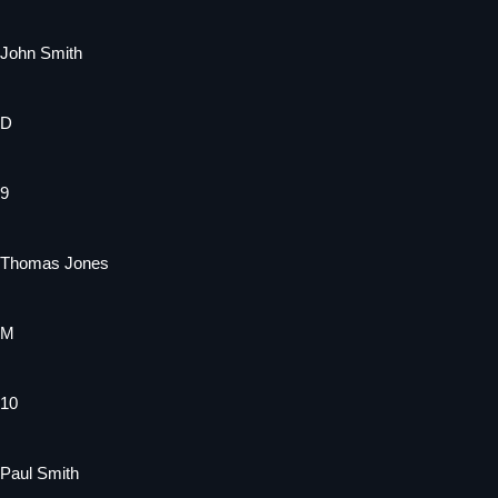
John Smith
D
9
Thomas Jones
M
10
Paul Smith