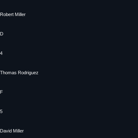
Robert Miller
D
4
Thomas Rodriguez
F
5
David Miller