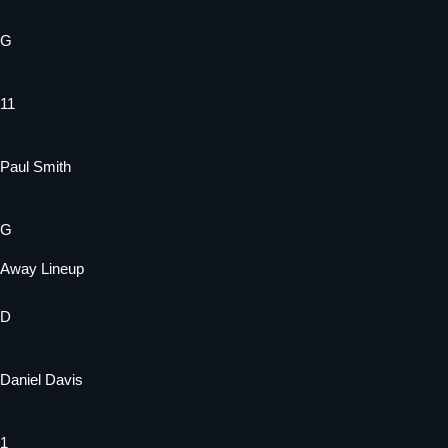
G
11
Paul Smith
G
Away Lineup
D
Daniel Davis
1