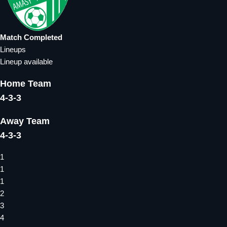
Match Completed
Lineups
Lineup available
Home Team
4-3-3
Away Team
4-3-3
1
1
1
2
3
4