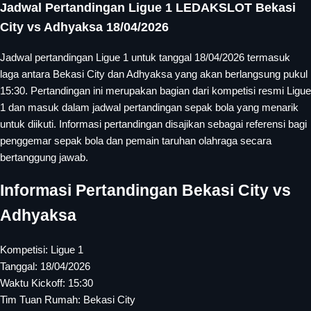
Jadwal Pertandingan Ligue 1 LEDAKSLOT Bekasi
City vs Adhyaksa 18/04/2026
Jadwal pertandingan Ligue 1 untuk tanggal 18/04/2026 termasuk
laga antara Bekasi City dan Adhyaksa yang akan berlangsung pukul
15:30. Pertandingan ini merupakan bagian dari kompetisi resmi Ligue
1 dan masuk dalam jadwal pertandingan sepak bola yang menarik
untuk diikuti. Informasi pertandingan disajikan sebagai referensi bagi
penggemar sepak bola dan pemain taruhan olahraga secara
bertanggung jawab.
Informasi Pertandingan Bekasi City vs
Adhyaksa
Kompetisi: Ligue 1
Tanggal: 18/04/2026
Waktu Kickoff: 15:30
Tim Tuan Rumah: Bekasi City