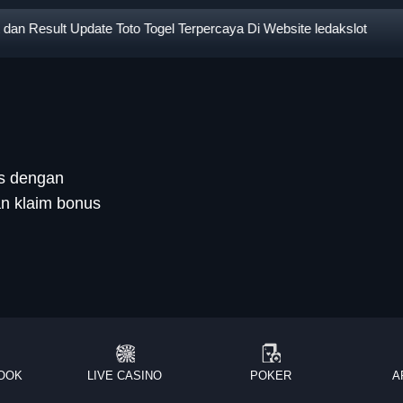
Toto Togel Terpercaya Di Website ledakslot
s dengan
an klaim bonus
OOK
LIVE CASINO
POKER
A