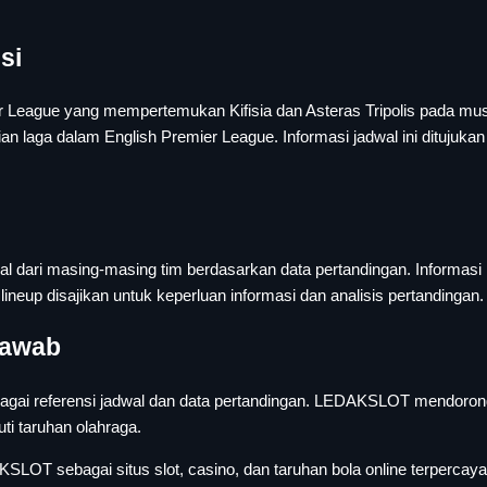
si
r League yang mempertemukan Kifisia dan Asteras Tripolis pada musi
aian laga dalam English Premier League. Informasi jadwal ini ditujuk
l dari masing-masing tim berdasarkan data pertandingan. Informas
lineup disajikan untuk keperluan informasi dan analisis pertandingan.
Jawab
 sebagai referensi jadwal dan data pertandingan. LEDAKSLOT mendo
ti taruhan olahraga.
KSLOT
sebagai situs slot, casino, dan taruhan bola online terpercaya