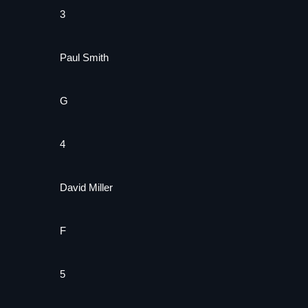
3
Paul Smith
G
4
David Miller
F
5