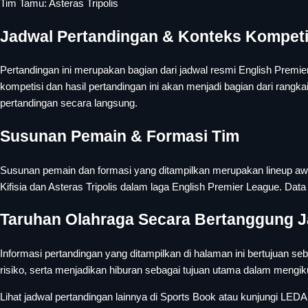
Tim Tamu: Asteras Tripolis
Jadwal Pertandingan & Konteks Kompeti
Pertandingan ini merupakan bagian dari jadwal resmi English Premie
kompetisi dan hasil pertandingan ini akan menjadi bagian dari rangk
pertandingan secara langsung.
Susunan Pemain & Formasi Tim
Susunan pemain dan formasi yang ditampilkan merupakan lineup awa
Kifisia dan Asteras Tripolis dalam laga English Premier League. Data 
Taruhan Olahraga Secara Bertanggung 
Informasi pertandingan yang ditampilkan di halaman ini bertujuan
risiko, serta menjadikan hiburan sebagai tujuan utama dalam mengiku
Lihat jadwal pertandingan lainnya di
Sports Book
atau kunjungi
LEDA