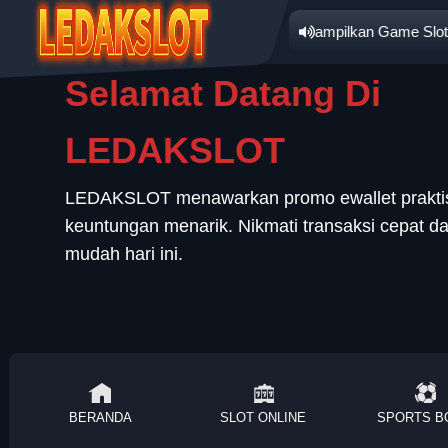
ritahuan : Situs Resmi Menampilkan Game Slot dan Result Update 
Selamat Datang Di
LEDAKSLOT
LEDAKSLOT menawarkan promo ewallet prakti
keuntungan menarik. Nikmati transaksi cepat d
mudah hari ini.
BERANDA
SLOT ONLINE
SPORTS B