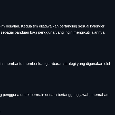
m berjalan. Kedua tim dijadwalkan bertanding sesuai kalender
an sebagai panduan bagi pengguna yang ingin mengikuti jalannya
i ini membantu memberikan gambaran strategi yang digunakan oleh
rong pengguna untuk bermain secara bertanggung jawab, memahami
.