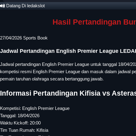
atang Di ledakslot
Hasil Pertandingan Bun
27/04/2026
Sports Book
Jadwal Pertandingan English Premier League LEDAKS
Jadwal pertandingan English Premier League untuk tanggal 18/04/202
kompetisi resmi English Premier League dan masuk dalam jadwal pert
pemain taruhan olahraga secara bertanggung jawab.
Informasi Pertandingan Kifisia vs Asteras
Kompetisi: English Premier League
Tanggal: 18/04/2026
Waktu Kickoff: 20:00
Tim Tuan Rumah: Kifisia