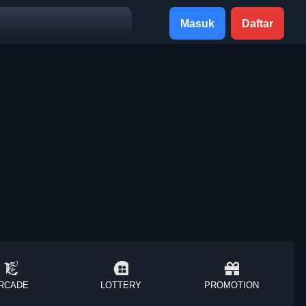
Masuk
Daftar
RCADE
LOTTERY
PROMOTION