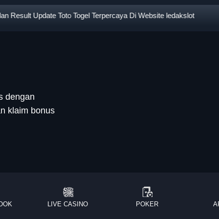
to Togel Terpercaya Di Website ledakslot
s dengan
an klaim bonus
OOK
LIVE CASINO
POKER
A