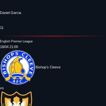
Daniel Garcia
11
English Premier League
18/04 21:00
Bishop's Cleeve
vs