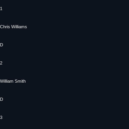
1
Chris Williams
D
2
William Smith
D
3