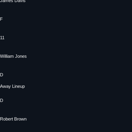
James Davis
F
11
William Jones
D
Away Lineup
D
Robert Brown