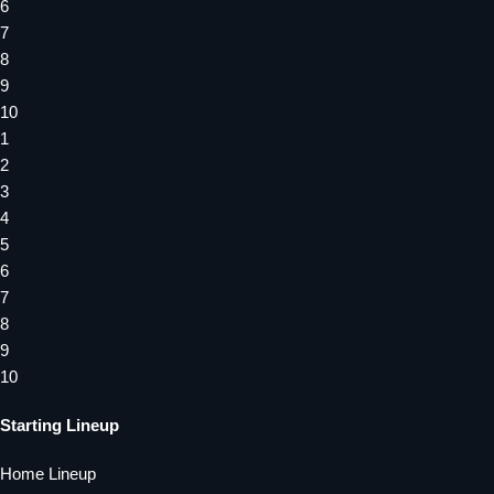
6
7
8
9
10
1
2
3
4
5
6
7
8
9
10
Starting Lineup
Home Lineup