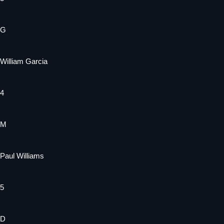
G
William Garcia
4
M
Paul Williams
5
D