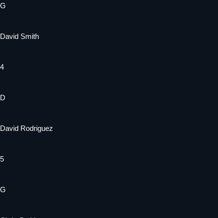
G
David Smith
4
D
David Rodriguez
5
G