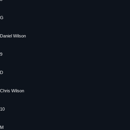
G
Daniel Wilson
9
D
Chris Wilson
10
M