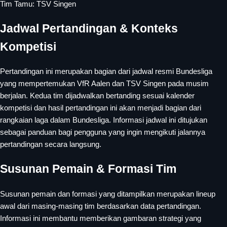
Tim Tamu: TSV Singen
Jadwal Pertandingan & Konteks
Kompetisi
Pertandingan ini merupakan bagian dari jadwal resmi Bundesliga
yang mempertemukan VfR Aalen dan TSV Singen pada musim
berjalan. Kedua tim dijadwalkan bertanding sesuai kalender
kompetisi dan hasil pertandingan ini akan menjadi bagian dari
rangkaian laga dalam Bundesliga. Informasi jadwal ini ditujukan
sebagai panduan bagi pengguna yang ingin mengikuti jalannya
pertandingan secara langsung.
Susunan Pemain & Formasi Tim
Susunan pemain dan formasi yang ditampilkan merupakan lineup
awal dari masing-masing tim berdasarkan data pertandingan.
Informasi ini membantu memberikan gambaran strategi yang