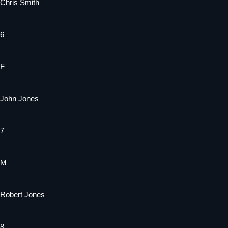
Chris Smith
6
F
John Jones
7
M
Robert Jones
8