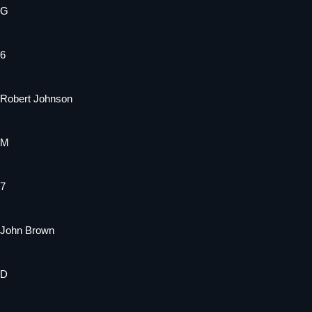
G
6
Robert Johnson
M
7
John Brown
D