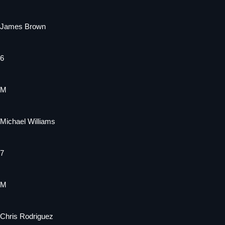
James Brown
6
M
Michael Williams
7
M
Chris Rodriguez