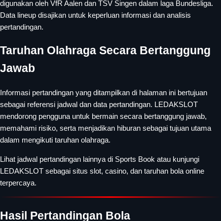
digunakan oleh VfR Aalen dan TSV Singen dalam laga Bundesliga.
Data lineup disajikan untuk keperluan informasi dan analisis
pertandingan.
Taruhan Olahraga Secara Bertanggung
Jawab
Informasi pertandingan yang ditampilkan di halaman ini bertujuan
sebagai referensi jadwal dan data pertandingan. LEDAKSLOT
mendorong pengguna untuk bermain secara bertanggung jawab,
memahami risiko, serta menjadikan hiburan sebagai tujuan utama
dalam mengikuti taruhan olahraga.
Lihat jadwal pertandingan lainnya di
Sports Book
atau kunjungi
LEDAKSLOT
sebagai situs slot, casino, dan taruhan bola online
terpercaya.
Hasil Pertandingan Bola