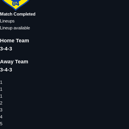
Match Completed
Lineups
Lineup available
Home Team
3-4-3
Away Team
3-4-3
1
1
1
2
3
4
5