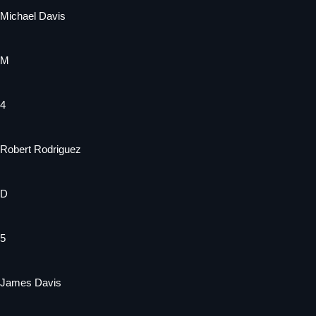
Michael Davis
M
4
Robert Rodriguez
D
5
James Davis