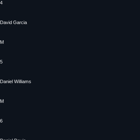
4
David Garcia
M
5
Daniel Williams
M
6