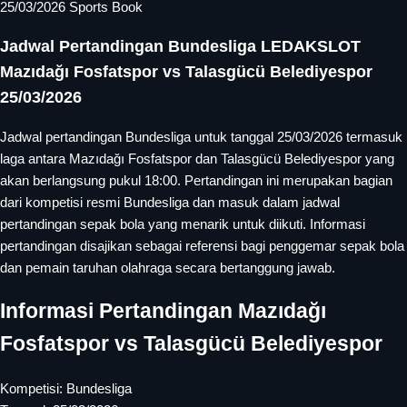
25/03/2026
Sports Book
Jadwal Pertandingan Bundesliga LEDAKSLOT
Mazıdağı Fosfatspor vs Talasgücü Belediyespor
25/03/2026
Jadwal pertandingan Bundesliga untuk tanggal 25/03/2026 termasuk
laga antara Mazıdağı Fosfatspor dan Talasgücü Belediyespor yang
akan berlangsung pukul 18:00. Pertandingan ini merupakan bagian
dari kompetisi resmi Bundesliga dan masuk dalam jadwal
pertandingan sepak bola yang menarik untuk diikuti. Informasi
pertandingan disajikan sebagai referensi bagi penggemar sepak bola
dan pemain taruhan olahraga secara bertanggung jawab.
Informasi Pertandingan Mazıdağı
Fosfatspor vs Talasgücü Belediyespor
Kompetisi: Bundesliga