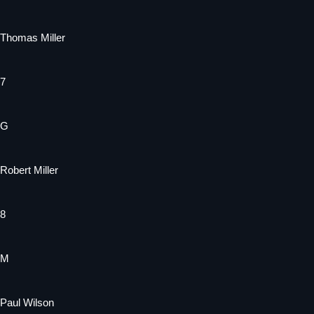
Thomas Miller
7
G
Robert Miller
8
M
Paul Wilson