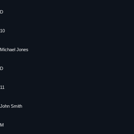
D
10
Michael Jones
D
11
John Smith
M