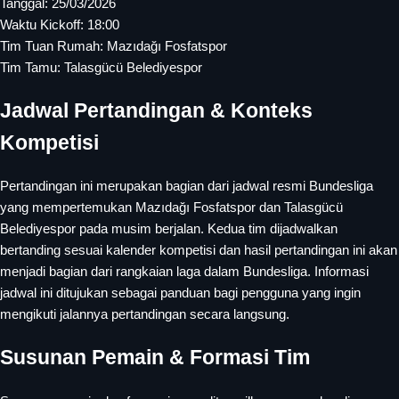
Tanggal: 25/03/2026
Waktu Kickoff: 18:00
Tim Tuan Rumah: Mazıdağı Fosfatspor
Tim Tamu: Talasgücü Belediyespor
Jadwal Pertandingan & Konteks
Kompetisi
Pertandingan ini merupakan bagian dari jadwal resmi Bundesliga
yang mempertemukan Mazıdağı Fosfatspor dan Talasgücü
Belediyespor pada musim berjalan. Kedua tim dijadwalkan
bertanding sesuai kalender kompetisi dan hasil pertandingan ini akan
menjadi bagian dari rangkaian laga dalam Bundesliga. Informasi
jadwal ini ditujukan sebagai panduan bagi pengguna yang ingin
mengikuti jalannya pertandingan secara langsung.
Susunan Pemain & Formasi Tim