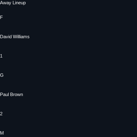
Away Lineup
F
David Williams
1
G
Paul Brown
2
M