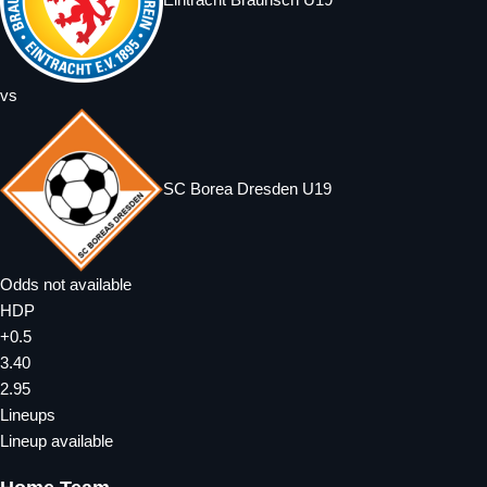
vs
SC Borea Dresden U19
Odds not available
HDP
+0.5
3.40
2.95
Lineups
Lineup available