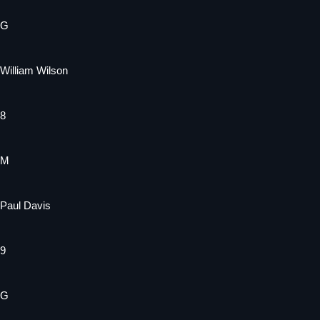
G
William Wilson
8
M
Paul Davis
9
G