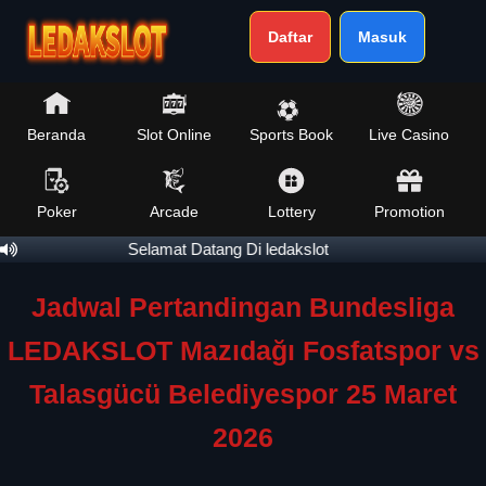
Daftar
Masuk
Beranda
Slot Online
Sports Book
Live Casino
Poker
Arcade
Lottery
Promotion
Selamat Datang Di ledakslot
Jadwal Pertandingan Bundesliga
LEDAKSLOT Mazıdağı Fosfatspor vs
Talasgücü Belediyespor 25 Maret
2026