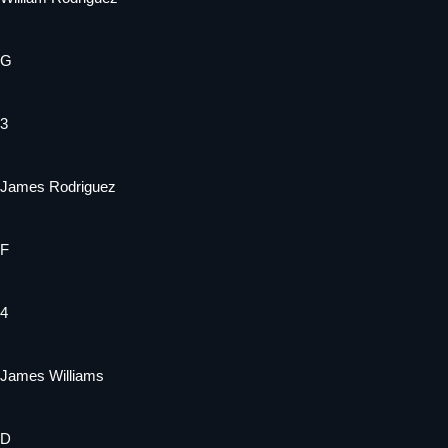
G
3
James Rodriguez
F
4
James Williams
D