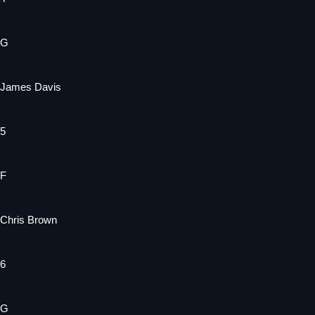
G
James Davis
5
F
Chris Brown
6
G