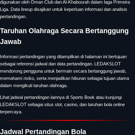
digunakan oleh Oman Club dan Al-Khabourah dalam laga Primeira
Liga. Data lineup disajikan untuk keperluan informasi dan analisis
pertandingan.
Taruhan Olahraga Secara Bertanggung
Jawab
Informasi pertandingan yang ditampilkan di halaman ini bertujuan
sebagai referensi jadwal dan data pertandingan. LEDAKSLOT
mendorong pengguna untuk bermain secara bertanggung jawab,
memahami risiko, serta menjadikan hiburan sebagai tujuan utama
dalam mengikuti taruhan olahraga.
Lihat jadwal pertandingan lainnya di
Sports Book
atau kunjungi
LEDAKSLOT
sebagai situs slot, casino, dan taruhan bola online
terpercaya.
Jadwal Pertandingan Bola