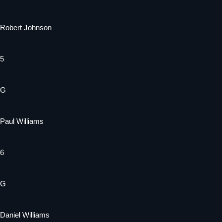
Robert Johnson
5
G
Paul Williams
6
G
Daniel Williams