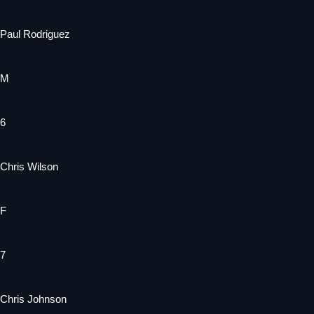
Paul Rodriguez
M
6
Chris Wilson
F
7
Chris Johnson