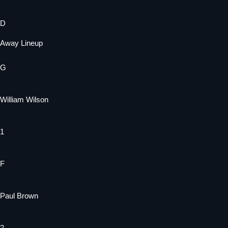
D
Away Lineup
G
William Wilson
1
F
Paul Brown
2