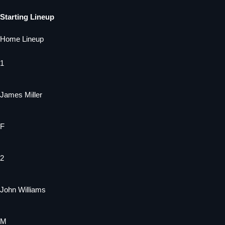
Starting Lineup
Home Lineup
1
James Miller
F
2
John Williams
M