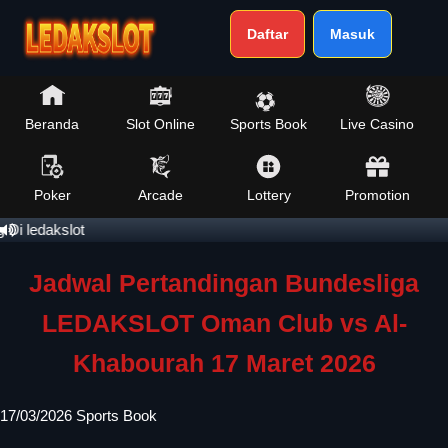
Daftar
Masuk
Beranda
Slot Online
Sports Book
Live Casino
Poker
Arcade
Lottery
Promotion
edakslot
Jadwal Pertandingan Bundesliga
LEDAKSLOT Oman Club vs Al-
Khabourah 17 Maret 2026
17/03/2026
Sports Book