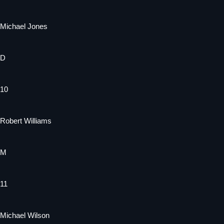
Michael Jones
D
10
Robert Williams
M
11
Michael Wilson