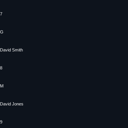
7
G
David Smith
8
M
David Jones
9