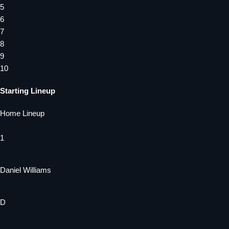
5
6
7
8
9
10
Starting Lineup
Home Lineup
1
Daniel Williams
D