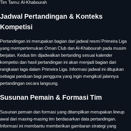
Tim Tamu: Al-Khabourah
Jadwal Pertandingan & Konteks
Kompetisi
Pertandingan ini merupakan bagian dari jadwal resmi Primeira Liga
yang mempertemukan Oman Club dan Al-Khabourah pada musim
berjalan. Kedua tim dijadwalkan bertanding sesuai kalender
kompetisi dan hasil pertandingan ini akan menjadi bagian dari
rangkaian laga dalam Primeira Liga. Informasi jadwal ini ditujukan
sebagai panduan bagi pengguna yang ingin mengikuti jalannya
pertandingan secara langsung.
Susunan Pemain & Formasi Tim
Susunan pemain dan formasi yang ditampilkan merupakan lineup
awal dari masing-masing tim berdasarkan data pertandingan.
Informasi ini membantu memberikan gambaran strategi yang