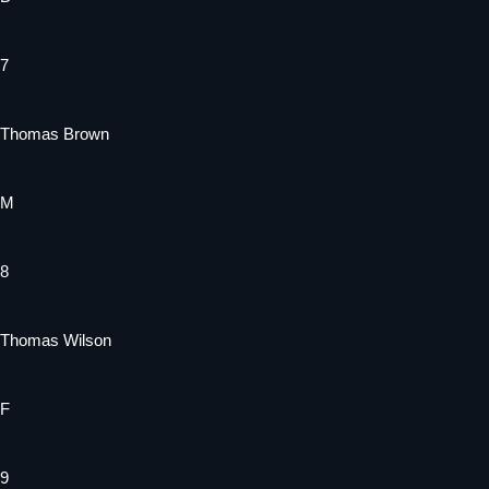
7
Thomas Brown
M
8
Thomas Wilson
F
9