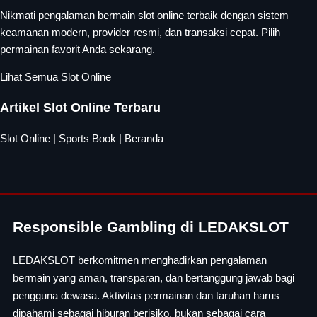
Nikmati pengalaman bermain slot online terbaik dengan sistem
keamanan modern, provider resmi, dan transaksi cepat. Pilih
permainan favorit Anda sekarang.
Lihat Semua Slot Online
Artikel Slot Online Terbaru
Slot Online
|
Sports Book
|
Beranda
Responsible Gambling di LEDAKSLOT
LEDAKSLOT berkomitmen menghadirkan pengalaman
bermain yang aman, transparan, dan bertanggung jawab bagi
pengguna dewasa. Aktivitas permainan dan taruhan harus
dipahami sebagai hiburan berisiko, bukan sebagai cara