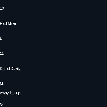
10
Paul Miller
D
11
Daniel Davis
M
Away Lineup
G