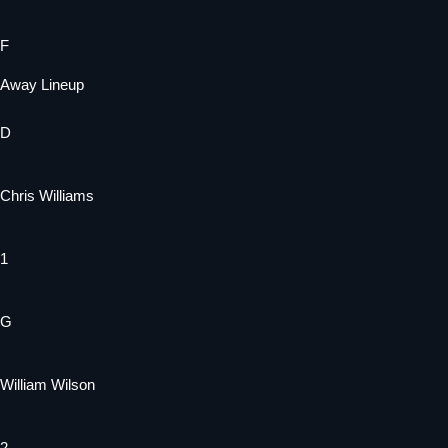
F
Away Lineup
D
Chris Williams
1
G
William Wilson
2