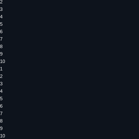
2
3
4
5
6
7
8
9
10
1
2
3
4
5
6
7
8
9
10