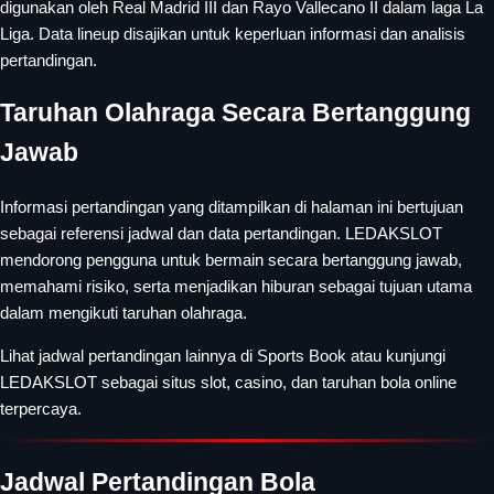
digunakan oleh Real Madrid III dan Rayo Vallecano II dalam laga La
Liga. Data lineup disajikan untuk keperluan informasi dan analisis
pertandingan.
Taruhan Olahraga Secara Bertanggung
Jawab
Informasi pertandingan yang ditampilkan di halaman ini bertujuan
sebagai referensi jadwal dan data pertandingan. LEDAKSLOT
mendorong pengguna untuk bermain secara bertanggung jawab,
memahami risiko, serta menjadikan hiburan sebagai tujuan utama
dalam mengikuti taruhan olahraga.
Lihat jadwal pertandingan lainnya di
Sports Book
atau kunjungi
LEDAKSLOT
sebagai situs slot, casino, dan taruhan bola online
terpercaya.
Jadwal Pertandingan Bola