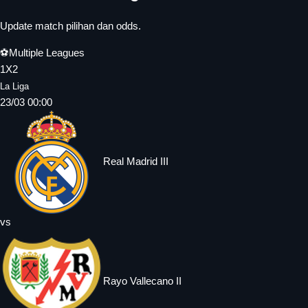
Update match pilihan dan odds.
⚽
Multiple Leagues
1
X
2
La Liga
23/03 00:00
Real Madrid III
vs
Rayo Vallecano II