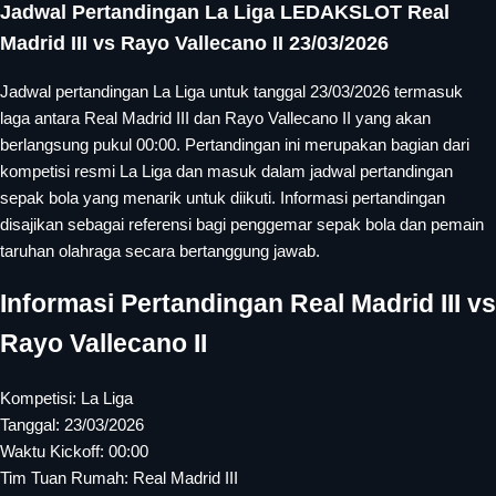
Jadwal Pertandingan La Liga LEDAKSLOT Real
Madrid III vs Rayo Vallecano II 23/03/2026
Jadwal pertandingan La Liga untuk tanggal 23/03/2026 termasuk
laga antara Real Madrid III dan Rayo Vallecano II yang akan
berlangsung pukul 00:00. Pertandingan ini merupakan bagian dari
kompetisi resmi La Liga dan masuk dalam jadwal pertandingan
sepak bola yang menarik untuk diikuti. Informasi pertandingan
disajikan sebagai referensi bagi penggemar sepak bola dan pemain
taruhan olahraga secara bertanggung jawab.
Informasi Pertandingan Real Madrid III vs
Rayo Vallecano II
Kompetisi: La Liga
Tanggal: 23/03/2026
Waktu Kickoff: 00:00
Tim Tuan Rumah: Real Madrid III