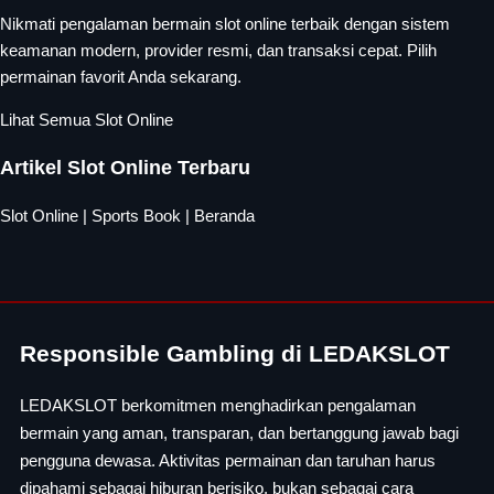
Nikmati pengalaman bermain slot online terbaik dengan sistem
keamanan modern, provider resmi, dan transaksi cepat. Pilih
permainan favorit Anda sekarang.
Lihat Semua Slot Online
Artikel Slot Online Terbaru
Slot Online
|
Sports Book
|
Beranda
Responsible Gambling di LEDAKSLOT
LEDAKSLOT berkomitmen menghadirkan pengalaman
bermain yang aman, transparan, dan bertanggung jawab bagi
pengguna dewasa. Aktivitas permainan dan taruhan harus
dipahami sebagai hiburan berisiko, bukan sebagai cara