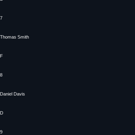
7
Thomas Smith
F
8
Daniel Davis
D
9