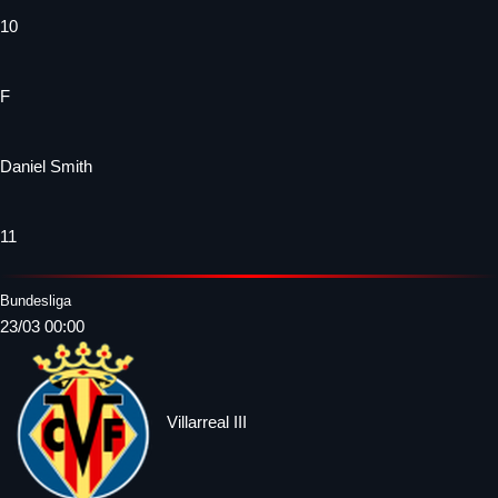
10
F
Daniel Smith
11
Bundesliga
23/03 00:00
Villarreal III