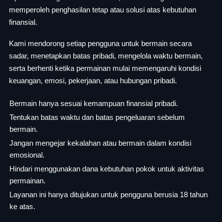
memperoleh penghasilan tetap atau solusi atas kebutuhan
finansial.
Kami mendorong setiap pengguna untuk bermain secara
sadar, menetapkan batas pribadi, mengelola waktu bermain,
serta berhenti ketika permainan mulai memengaruhi kondisi
keuangan, emosi, pekerjaan, atau hubungan pribadi.
Bermain hanya sesuai kemampuan finansial pribadi.
Tentukan batas waktu dan batas pengeluaran sebelum
bermain.
Jangan mengejar kekalahan atau bermain dalam kondisi
emosional.
Hindari menggunakan dana kebutuhan pokok untuk aktivitas
permainan.
Layanan ini hanya ditujukan untuk pengguna berusia 18 tahun
ke atas.