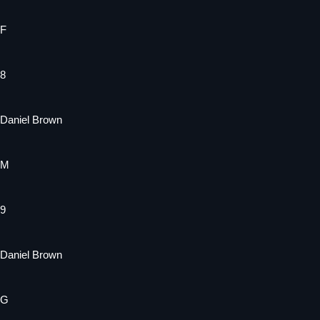
F
8
Daniel Brown
M
9
Daniel Brown
G