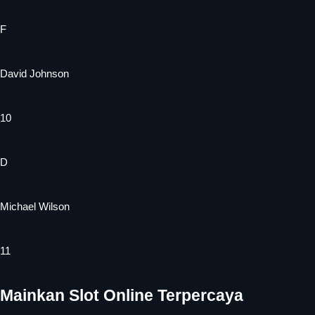
F
David Johnson
10
D
Michael Wilson
11
Mainkan Slot Online Terpercaya