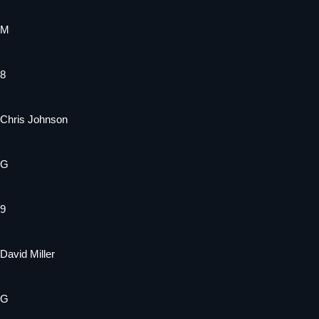
M
8
Chris Johnson
G
9
David Miller
G