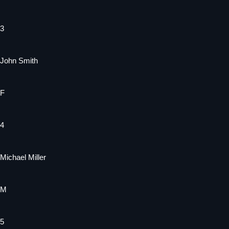
3
John Smith
F
4
Michael Miller
M
5