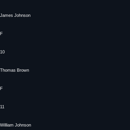
James Johnson
F
10
Thomas Brown
F
11
William Johnson