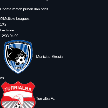
Update match pilihan dan odds.
⚽
Multiple Leagues
1
X
2
Eredivisie
12/03 04:00
Municipal Grecia
vs
Turrialba Fc