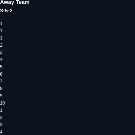
Away Team
3-5-2
1
1
1
2
3
4
5
6
7
8
9
10
1
2
3
4