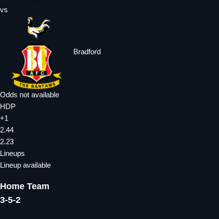
vs
Bradford
Odds not available
HDP
+1
2.44
2.23
Lineups
Lineup available
Home Team
3-5-2