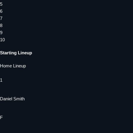
5
6
7
8
9
10
Starting Lineup
Home Lineup
1
Daniel Smith
F