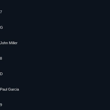
7
G
John Miller
8
D
Paul Garcia
9