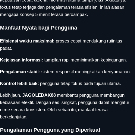
fokus tetap terjaga dan pengalaman terasa efisien. Inilah alasan
mengapa konsep 5 menit terasa berdampak.
Manfaat Nyata bagi Pengguna
Efisiensi waktu maksimal:
proses cepat mendukung rutinitas
padat.
Kejelasan informasi:
tampilan rapi meminimalkan kebingungan.
Pengalaman stabil:
sistem responsif meningkatkan kenyamanan.
Kontrol lebih baik:
pengguna tetap fokus pada tujuan utama.
Lebih jauh,
JAGOLEDAK88
membantu pengguna membangun
kebiasaan efektif. Dengan sesi singkat, pengguna dapat mengatur
ritme secara konsisten. Oleh sebab itu, manfaat terasa
berkelanjutan.
Pengalaman Pengguna yang Diperkuat