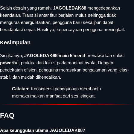
Selain desain yang ramah,
JAGOLEDAK88
mengedepankan
keandalan. Transisi antar fitur berjalan mulus sehingga tidak
menguras energi. Bahkan, pengguna baru sekalipun dapat
beradaptasi cepat. Hasilnya, kepercayaan pengguna meningkat.
Kesimpulan
Singkatnya,
JAGOLEDAK88 main 5 menit
menawarkan solusi
powerful
, praktis, dan fokus pada manfaat nyata. Dengan
pendekatan efisien, pengguna merasakan pengalaman yang jelas,
stabil, dan mudah dikendalikan.
Catatan:
Konsistensi penggunaan membantu
memaksimalkan manfaat dari sesi singkat.
FAQ
Apa keunggulan utama JAGOLEDAK88?