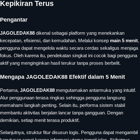
Kepikiran Terus
Pengantar
JAGOLEDAK88
dikenal sebagai platform yang menekankan
kecepatan, efisiensi, dan kemudahan. Melalui konsep
main 5 menit
,
pengguna dapat mengelola waktu secara cerdas sekaligus menjaga
fokus. Oleh karena itu, pendekatan singkat ini cocok bagi pengguna
aktif yang menginginkan hasil terukur tanpa proses berbelit.
Mengapa JAGOLEDAK88 Efektif dalam 5 Menit
Pertama,
JAGOLEDAK88
mengutamakan antarmuka yang intuitif.
Alur penggunaan terasa ringkas sehingga pengguna langsung
memahami langkah penting. Selain itu, performa sistem stabil
membantu aktivitas berjalan lancar tanpa gangguan. Dengan
demikian, setiap menit terasa produktif.
Selanjutnya, struktur fitur disusun logis. Pengguna dapat mengambil
keputusan cepat karena informasi utama tampil jelas. Akibatnya,