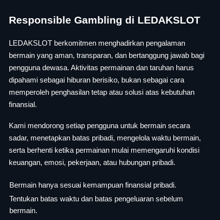
Responsible Gambling di LEDAKSLOT
LEDAKSLOT berkomitmen menghadirkan pengalaman
bermain yang aman, transparan, dan bertanggung jawab bagi
pengguna dewasa. Aktivitas permainan dan taruhan harus
dipahami sebagai hiburan berisiko, bukan sebagai cara
memperoleh penghasilan tetap atau solusi atas kebutuhan
finansial.
Kami mendorong setiap pengguna untuk bermain secara
sadar, menetapkan batas pribadi, mengelola waktu bermain,
serta berhenti ketika permainan mulai memengaruhi kondisi
keuangan, emosi, pekerjaan, atau hubungan pribadi.
Bermain hanya sesuai kemampuan finansial pribadi.
Tentukan batas waktu dan batas pengeluaran sebelum
bermain.