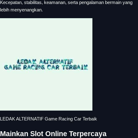
Kecepatan, stabilitas, keamanan, serta pengalaman bermain yang
lebih menyenangkan.
LEDAK ALTERNATIF Game Racing Car Terbaik
Mainkan Slot Online Terpercaya