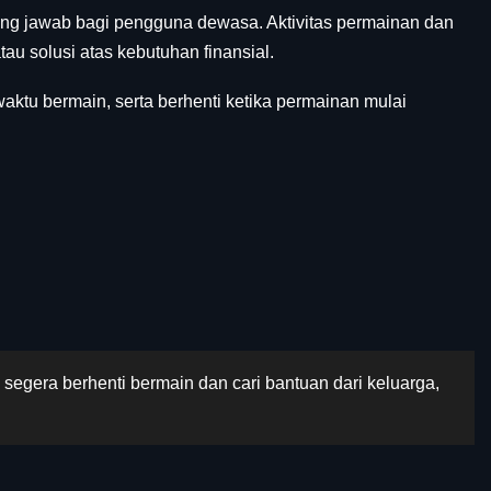
g jawab bagi pengguna dewasa. Aktivitas permainan dan
au solusi atas kebutuhan finansial.
ktu bermain, serta berhenti ketika permainan mulai
segera berhenti bermain dan cari bantuan dari keluarga,