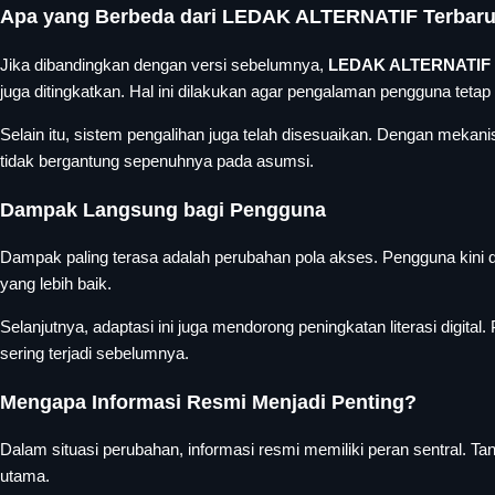
Apa yang Berbeda dari LEDAK ALTERNATIF Terbar
Jika dibandingkan dengan versi sebelumnya,
LEDAK ALTERNATIF
juga ditingkatkan. Hal ini dilakukan agar pengalaman pengguna tetap
Selain itu, sistem pengalihan juga telah disesuaikan. Dengan mek
tidak bergantung sepenuhnya pada asumsi.
Dampak Langsung bagi Pengguna
Dampak paling terasa adalah perubahan pola akses. Pengguna kini ditu
yang lebih baik.
Selanjutnya, adaptasi ini juga mendorong peningkatan literasi digita
sering terjadi sebelumnya.
Mengapa Informasi Resmi Menjadi Penting?
Dalam situasi perubahan, informasi resmi memiliki peran sentral. Ta
utama.