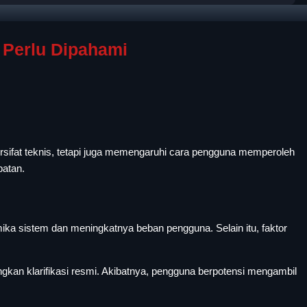
Perlu Dipahami
ersifat teknis, tetapi juga memengaruhi cara pengguna memperoleh
batan.
ka sistem dan meningkatnya beban pengguna. Selain itu, faktor
ingkan klarifikasi resmi. Akibatnya, pengguna berpotensi mengambil