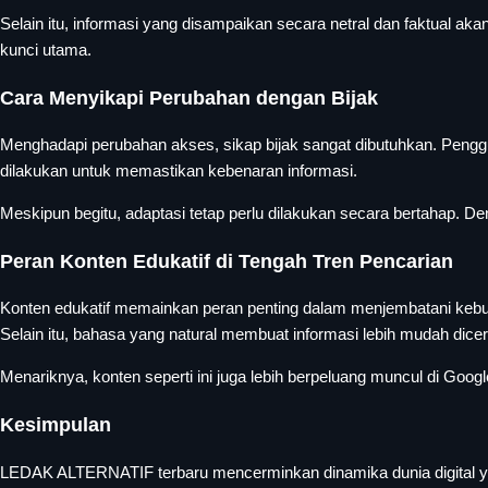
Selain itu, informasi yang disampaikan secara netral dan faktual a
kunci utama.
Cara Menyikapi Perubahan dengan Bijak
Menghadapi perubahan akses, sikap bijak sangat dibutuhkan. Penggun
dilakukan untuk memastikan kebenaran informasi.
Meskipun begitu, adaptasi tetap perlu dilakukan secara bertahap
Peran Konten Edukatif di Tengah Tren Pencarian
Konten edukatif memainkan peran penting dalam menjembatani kebu
Selain itu, bahasa yang natural membuat informasi lebih mudah dicer
Menariknya, konten seperti ini juga lebih berpeluang muncul di Goog
Kesimpulan
LEDAK ALTERNATIF terbaru mencerminkan dinamika dunia digital yan