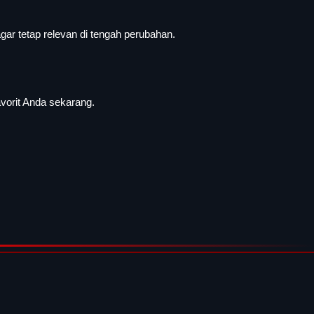
ar tetap relevan di tengah perubahan.
avorit Anda sekarang.