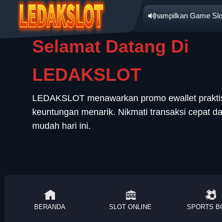
Pemberitahuan : Situs Resmi Menampilkan Game Slot dan Result Upd
Selamat Datang Di
LEDAKSLOT
LEDAKSLOT menawarkan promo ewallet prakti
keuntungan menarik. Nikmati transaksi cepat d
mudah hari ini.
BERANDA
SLOT ONLINE
SPORTS B