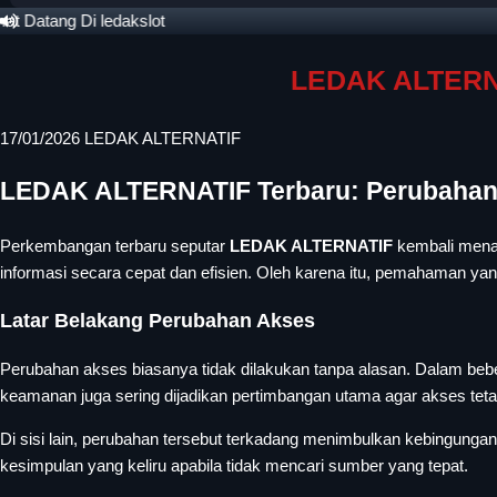
Datang Di ledakslot
LEDAK ALTERNA
17/01/2026
LEDAK ALTERNATIF
LEDAK ALTERNATIF Terbaru: Perubahan 
Perkembangan terbaru seputar
LEDAK ALTERNATIF
kembali menar
informasi secara cepat dan efisien. Oleh karena itu, pemahaman yan
Latar Belakang Perubahan Akses
Perubahan akses biasanya tidak dilakukan tanpa alasan. Dalam bebe
keamanan juga sering dijadikan pertimbangan utama agar akses tetap
Di sisi lain, perubahan tersebut terkadang menimbulkan kebingungan.
kesimpulan yang keliru apabila tidak mencari sumber yang tepat.