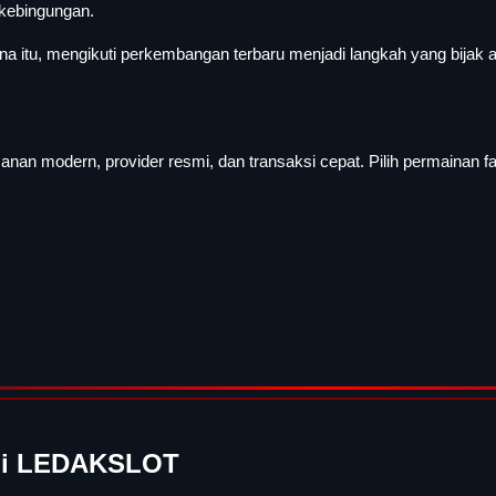
 kebingungan.
 itu, mengikuti perkembangan terbaru menjadi langkah yang bijak ag
nan modern, provider resmi, dan transaksi cepat. Pilih permainan f
 di LEDAKSLOT