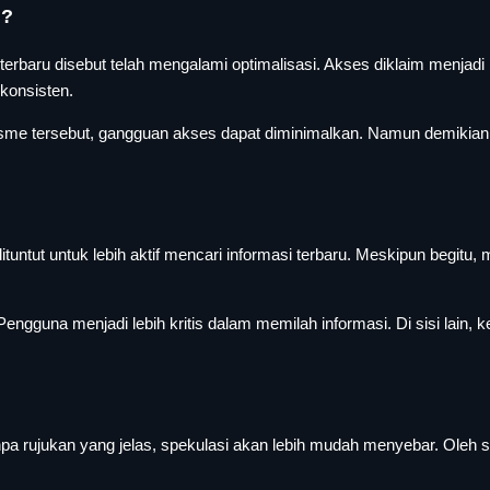
u?
terbaru disebut telah mengalami optimalisasi. Akses diklaim menjadi 
 konsisten.
anisme tersebut, gangguan akses dapat diminimalkan. Namun demikia
ntut untuk lebih aktif mencari informasi terbaru. Meskipun begitu, m
l. Pengguna menjadi lebih kritis dalam memilah informasi. Di sisi lai
npa rujukan yang jelas, spekulasi akan lebih mudah menyebar. Oleh s