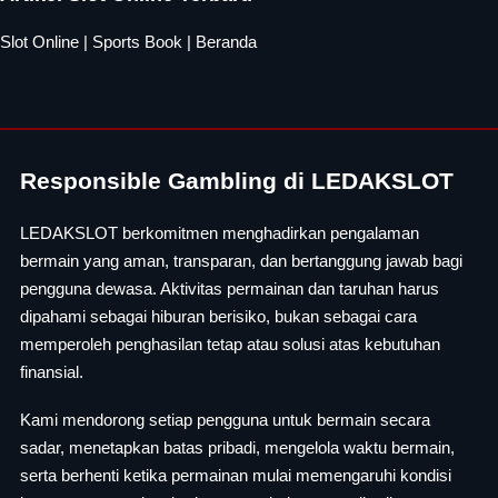
Slot Online
|
Sports Book
|
Beranda
Responsible Gambling di LEDAKSLOT
LEDAKSLOT berkomitmen menghadirkan pengalaman
bermain yang aman, transparan, dan bertanggung jawab bagi
pengguna dewasa. Aktivitas permainan dan taruhan harus
dipahami sebagai hiburan berisiko, bukan sebagai cara
memperoleh penghasilan tetap atau solusi atas kebutuhan
finansial.
Kami mendorong setiap pengguna untuk bermain secara
sadar, menetapkan batas pribadi, mengelola waktu bermain,
serta berhenti ketika permainan mulai memengaruhi kondisi