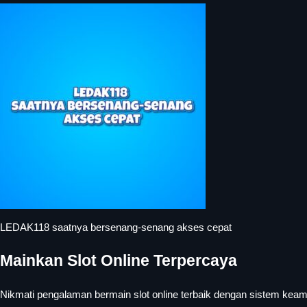
LEDAK118 saatnya bersenang-senang akses cepat
Mainkan Slot Online Terpercaya
Nikmati pengalaman bermain slot online terbaik dengan sistem keama