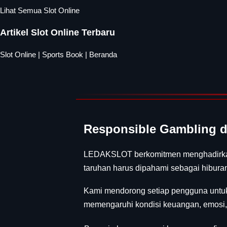
Lihat Semua Slot Online
Artikel Slot Online Terbaru
Slot Online
|
Sports Book
|
Beranda
Responsible Gambling
LEDAKSLOT berkomitmen menghadirkan 
taruhan harus dipahami sebagai hiburan
Kami mendorong setiap pengguna untuk 
memengaruhi kondisi keuangan, emosi, 