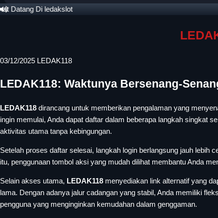
Datang Di ledakslot
LEDAK
03/12/2025
LEDAK118
LEDAK118: Waktunya Bersenang-Senang, A
LEDAK118
dirancang untuk memberikan pengalaman yang menyenangka
ingin memulai, Anda dapat daftar dalam beberapa langkah singkat 
aktivitas utama tanpa kebingungan.
Setelah proses daftar selesai, langkah login berlangsung jauh lebi
itu, penggunaan tombol aksi yang mudah dilihat membantu Anda me
Selain akses utama,
LEDAK118
menyediakan link alternatif yang d
lama. Dengan adanya jalur cadangan yang stabil, Anda memiliki flek
pengguna yang menginginkan kemudahan dalam genggaman.