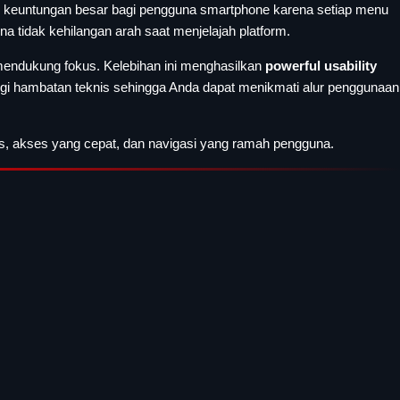
ri keuntungan besar bagi pengguna smartphone karena setiap menu
na tidak kehilangan arah saat menjelajah platform.
 mendukung fokus. Kelebihan ini menghasilkan
powerful usability
 hambatan teknis sehingga Anda dapat menikmati alur penggunaan
as, akses yang cepat, dan navigasi yang ramah pengguna.