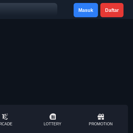
Masuk
Daftar
RCADE
LOTTERY
PROMOTION