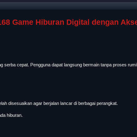
8 Game Hiburan Digital dengan Aks
ng serba cepat. Pengguna dapat langsung bermain tanpa proses rumi
elah disesuaikan agar berjalan lancar di berbagai perangkat.
da hiburan.