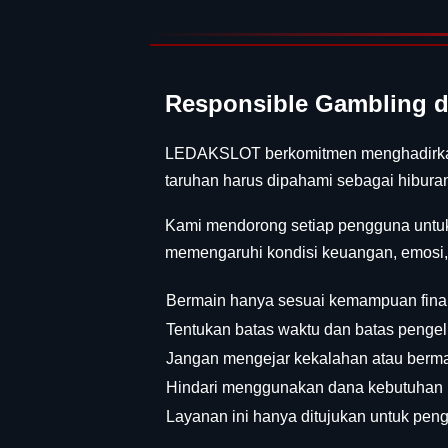
Responsible Gambling
LEDAKSLOT berkomitmen menghadirkan 
taruhan harus dipahami sebagai hiburan
Kami mendorong setiap pengguna untuk 
memengaruhi kondisi keuangan, emosi, 
Bermain hanya sesuai kemampuan finans
Tentukan batas waktu dan batas penge
Jangan mengejar kekalahan atau berma
Hindari menggunakan dana kebutuhan p
Layanan ini hanya ditujukan untuk peng