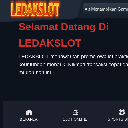
Pemberitahuan : Situs Resmi Menampilkan Game Slot dan Res
Selamat Datang Di
LEDAKSLOT
LEDAKSLOT menawarkan promo ewallet prakti
keuntungan menarik. Nikmati transaksi cepat d
mudah hari ini.
BERANDA
SLOT ONLINE
SPORTS B