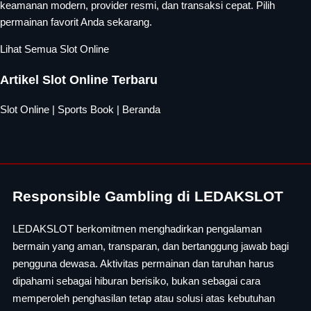
keamanan modern, provider resmi, dan transaksi cepat. Pilih
permainan favorit Anda sekarang.
Lihat Semua Slot Online
Artikel Slot Online Terbaru
Slot Online
|
Sports Book
|
Beranda
Responsible Gambling di LEDAKSLOT
LEDAKSLOT berkomitmen menghadirkan pengalaman
bermain yang aman, transparan, dan bertanggung jawab bagi
pengguna dewasa. Aktivitas permainan dan taruhan harus
dipahami sebagai hiburan berisiko, bukan sebagai cara
memperoleh penghasilan tetap atau solusi atas kebutuhan