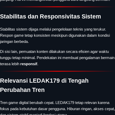
Stabilitas dan Responsivitas Sistem
Stabilitas sistem dijaga melalui pengelolaan teknis yang terukur.
Respon game tetap konsisten meskipun digunakan dalam kondisi
jaringan berbeda.
Di sisi lain, pemuatan konten dilakukan secara efisien agar waktu
tunggu tetap minimal. Pendekatan ini membuat pengalaman bermain
terasa lebih
responsif
.
Relevansi LEDAK179 di Tengah
Perubahan Tren
Tren game digital berubah cepat. LEDAK179 tetap relevan karena
fokus pada kebutuhan dasar pengguna. Hiburan ringan, akses cepat,
dan sistem stabil menjadi fondasi utama.