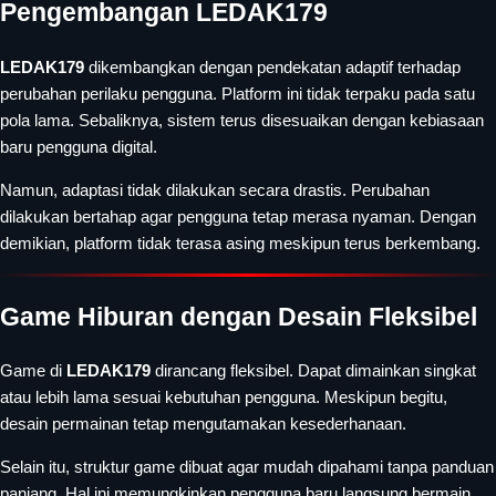
Pengembangan LEDAK179
LEDAK179
dikembangkan dengan pendekatan adaptif terhadap
perubahan perilaku pengguna. Platform ini tidak terpaku pada satu
pola lama. Sebaliknya, sistem terus disesuaikan dengan kebiasaan
baru pengguna digital.
Namun, adaptasi tidak dilakukan secara drastis. Perubahan
dilakukan bertahap agar pengguna tetap merasa nyaman. Dengan
demikian, platform tidak terasa asing meskipun terus berkembang.
Game Hiburan dengan Desain Fleksibel
Game di
LEDAK179
dirancang fleksibel. Dapat dimainkan singkat
atau lebih lama sesuai kebutuhan pengguna. Meskipun begitu,
desain permainan tetap mengutamakan kesederhanaan.
Selain itu, struktur game dibuat agar mudah dipahami tanpa panduan
panjang. Hal ini memungkinkan pengguna baru langsung bermain.