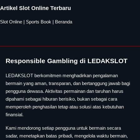
Artikel Slot Online Terbaru
Slot Online
|
Sports Book
|
Beranda
Responsible Gambling di LEDAKSLOT
LEDAKSLOT berkomitmen menghadirkan pengalaman
bermain yang aman, transparan, dan bertanggung jawab bagi
pengguna dewasa. Aktivitas permainan dan taruhan harus
dipahami sebagai hiburan berisiko, bukan sebagai cara
memperoleh penghasilan tetap atau solusi atas kebutuhan
finansial.
Kami mendorong setiap pengguna untuk bermain secara
sadar, menetapkan batas pribadi, mengelola waktu bermain,