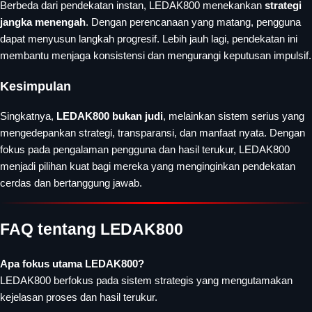
Berbeda dari pendekatan instan, LEDAK800 menekankan
strategi
jangka menengah
. Dengan perencanaan yang matang, pengguna
dapat menyusun langkah progresif. Lebih jauh lagi, pendekatan ini
membantu menjaga konsistensi dan mengurangi keputusan impulsif.
Kesimpulan
Singkatnya,
LEDAK800 bukan judi
, melainkan sistem serius yang
mengedepankan strategi, transparansi, dan manfaat nyata. Dengan
fokus pada pengalaman pengguna dan hasil terukur, LEDAK800
menjadi pilihan kuat bagi mereka yang menginginkan pendekatan
cerdas dan bertanggung jawab.
FAQ tentang LEDAK800
Apa fokus utama LEDAK800?
LEDAK800 berfokus pada sistem strategis yang mengutamakan
kejelasan proses dan hasil terukur.