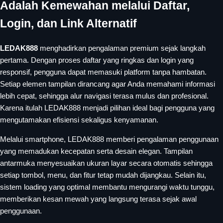
Adalah Kemewahan melalui Daftar,
Login, dan Link Alternatif
LEDAK888
menghadirkan pengalaman premium sejak langkah
pertama. Dengan proses daftar yang ringkas dan login yang
responsif, pengguna dapat memasuki platform tanpa hambatan.
Setiap elemen tampilan dirancang agar Anda memahami informasi
lebih cepat, sehingga alur navigasi terasa mulus dan profesional.
Karena itulah LEDAK888 menjadi pilihan ideal bagi pengguna yang
mengutamakan efisiensi sekaligus kenyamanan.
Melalui smartphone, LEDAK888 memberi pengalaman penggunaan
yang memadukan kecepatan serta desain elegan. Tampilan
antarmuka menyesuaikan ukuran layar secara otomatis sehingga
setiap tombol, menu, dan fitur tetap mudah dijangkau. Selain itu,
sistem loading yang optimal membantu mengurangi waktu tunggu,
memberikan kesan mewah yang langsung terasa sejak awal
penggunaan.