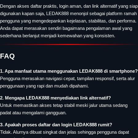
Dengan akses daftar praktis, login aman, dan link alternatif yang siap
digunakan kapan saja, LEDAK888 menonjol sebagai platform ramah
pengguna yang mengedepankan kejelasan, stabilitas, dan performa.
Anda dapat merasakan sendiri bagaimana pengalaman awal yang
sederhana berlanjut menjadi kemewahan yang konsisten.
FAQ
1. Apa manfaat utama menggunakan LEDAK888 di smartphone?
Pengguna merasakan navigasi cepat, tampilan responsif, serta alur
penggunaan yang rapi dan mudah dipahami.
2. Mengapa LEDAK888 menyediakan link alternatif?
Untuk memastikan akses tetap stabil meski jalur utama sedang
padat atau mengalami gangguan.
3. Apakah proses daftar dan login LEDAK888 rumit?
Tidak. Alurnya dibuat singkat dan jelas sehingga pengguna dapat