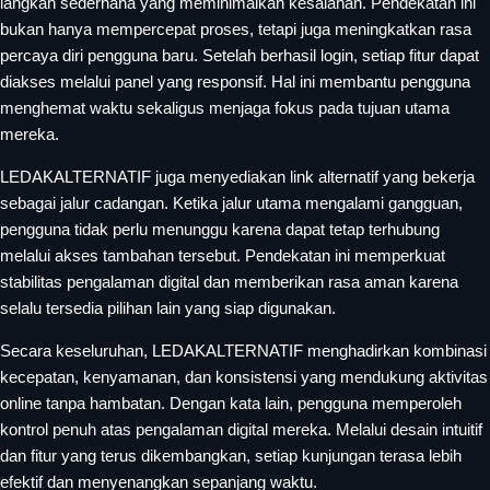
langkah sederhana yang meminimalkan kesalahan. Pendekatan ini
bukan hanya mempercepat proses, tetapi juga meningkatkan rasa
percaya diri pengguna baru. Setelah berhasil login, setiap fitur dapat
diakses melalui panel yang responsif. Hal ini membantu pengguna
menghemat waktu sekaligus menjaga fokus pada tujuan utama
mereka.
LEDAKALTERNATIF juga menyediakan link alternatif yang bekerja
sebagai jalur cadangan. Ketika jalur utama mengalami gangguan,
pengguna tidak perlu menunggu karena dapat tetap terhubung
melalui akses tambahan tersebut. Pendekatan ini memperkuat
stabilitas pengalaman digital dan memberikan rasa aman karena
selalu tersedia pilihan lain yang siap digunakan.
Secara keseluruhan, LEDAKALTERNATIF menghadirkan kombinasi
kecepatan, kenyamanan, dan konsistensi yang mendukung aktivitas
online tanpa hambatan. Dengan kata lain, pengguna memperoleh
kontrol penuh atas pengalaman digital mereka. Melalui desain intuitif
dan fitur yang terus dikembangkan, setiap kunjungan terasa lebih
efektif dan menyenangkan sepanjang waktu.