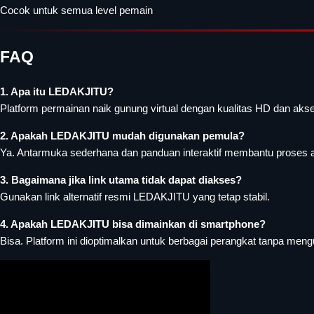
Cocok untuk semua level pemain
FAQ
1. Apa itu LEDAKJITU?
Platform permainan naik gunung virtual dengan kualitas HD dan akses ce
2. Apakah LEDAKJITU mudah digunakan pemula?
Ya. Antarmuka sederhana dan panduan interaktif membantu proses a
3. Bagaimana jika link utama tidak dapat diakses?
Gunakan link alternatif resmi LEDAKJITU yang tetap stabil.
4. Apakah LEDAKJITU bisa dimainkan di smartphone?
Bisa. Platform ini dioptimalkan untuk berbagai perangkat tanpa mengu