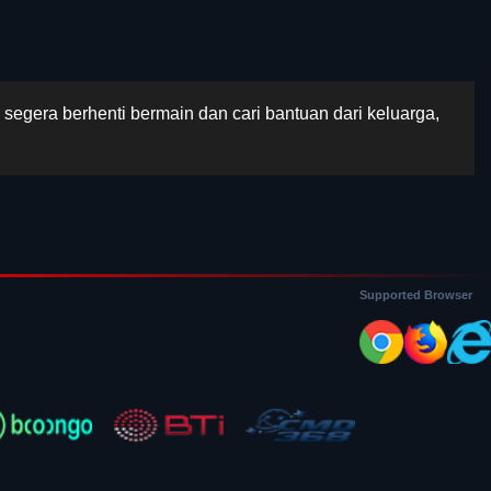
segera berhenti bermain dan cari bantuan dari keluarga,
Supported Browser