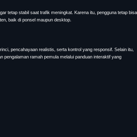
 tetap stabil saat trafik meningkat. Karena itu, pengguna tetap bisa
en, baik di ponsel maupun desktop.
, pencahayaan realistis, serta kontrol yang responsif. Selain itu,
kan pengalaman ramah pemula melalui panduan interaktif yang