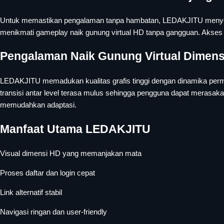
Untuk memastikan pengalaman tanpa hambatan, LEDAKJITU menyediakan l
menikmati gameplay naik gunung virtual HD tanpa gangguan. Akses c
Pengalaman Naik Gunung Virtual Dimens
LEDAKJITU memadukan kualitas grafis tinggi dengan dinamika permain
transisi antar level terasa mulus sehingga pengguna dapat merasak
memudahkan adaptasi.
Manfaat Utama LEDAKJITU
Visual dimensi HD yang memanjakan mata
Proses daftar dan login cepat
Link alternatif stabil
Navigasi ringan dan user-friendly