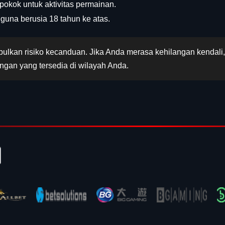
okok untuk aktivitas permainan.
guna berusia 18 tahun ke atas.
lkan risiko kecanduan. Jika Anda merasa kehilangan kendali, 
ngan yang tersedia di wilayah Anda.