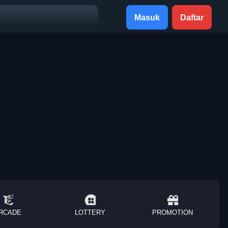
Masuk
Daftar
RCADE
LOTTERY
PROMOTION