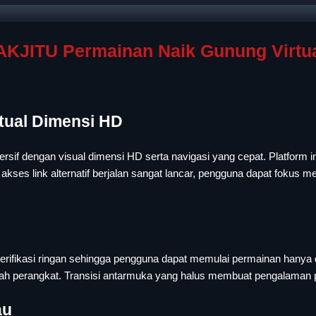
KJITU Permainan Naik Gunung Virtu
tual Dimensi HD
sif dengan visual dimensi HD serta navigasi yang cepat. Platform 
 akses link alternatif berjalan sangat lancar, pengguna dapat fokus 
kasi ringan sehingga pengguna dapat memulai permainan hanya dala
 perangkat. Transisi antarmuka yang halus membuat pengalaman pen
au