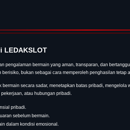
 di LEDAKSLOT
pengalaman bermain yang aman, transparan, dan bertanggun
 berisiko, bukan sebagai cara memperoleh penghasilan tetap at
bermain secara sadar, menetapkan batas pribadi, mengelola wa
pekerjaan, atau hubungan pribadi.
ial pribadi.
luaran sebelum bermain.
in dalam kondisi emosional.