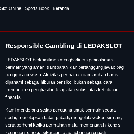
Slot Online
|
Sports Book
|
Beranda
Responsible Gambling di LEDAKSLOT
LEDAKSLOT berkomitmen menghadirkan pengalaman
bermain yang aman, transparan, dan bertanggung jawab bagi
pengguna dewasa. Aktivitas permainan dan taruhan harus
dipahami sebagai hiburan berisiko, bukan sebagai cara
memperoleh penghasilan tetap atau solusi atas kebutuhan
finansial.
Kami mendorong setiap pengguna untuk bermain secara
sadar, menetapkan batas pribadi, mengelola waktu bermain,
serta berhenti ketika permainan mulai memengaruhi kondisi
keuangan, emosi, pekerjaan, atau hubungan pribadi.