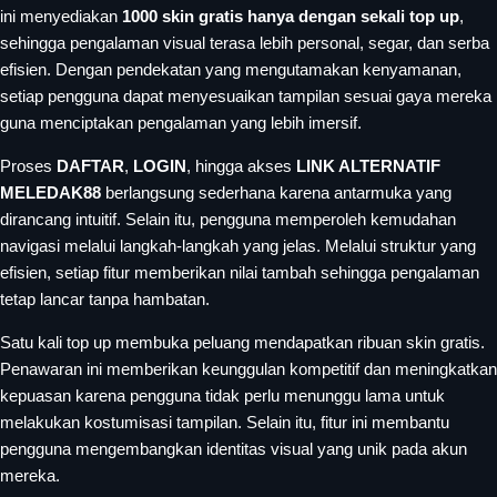
ini menyediakan
1000 skin gratis hanya dengan sekali top up
,
sehingga pengalaman visual terasa lebih personal, segar, dan serba
efisien. Dengan pendekatan yang mengutamakan kenyamanan,
setiap pengguna dapat menyesuaikan tampilan sesuai gaya mereka
guna menciptakan pengalaman yang lebih imersif.
Proses
DAFTAR
,
LOGIN
, hingga akses
LINK ALTERNATIF
MELEDAK88
berlangsung sederhana karena antarmuka yang
dirancang intuitif. Selain itu, pengguna memperoleh kemudahan
navigasi melalui langkah-langkah yang jelas. Melalui struktur yang
efisien, setiap fitur memberikan nilai tambah sehingga pengalaman
tetap lancar tanpa hambatan.
Satu kali top up membuka peluang mendapatkan ribuan skin gratis.
Penawaran ini memberikan keunggulan kompetitif dan meningkatkan
kepuasan karena pengguna tidak perlu menunggu lama untuk
melakukan kostumisasi tampilan. Selain itu, fitur ini membantu
pengguna mengembangkan identitas visual yang unik pada akun
mereka.