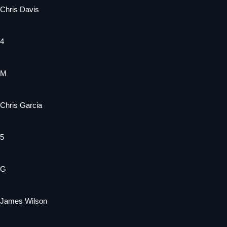
Chris Davis
4
M
Chris Garcia
5
G
James Wilson