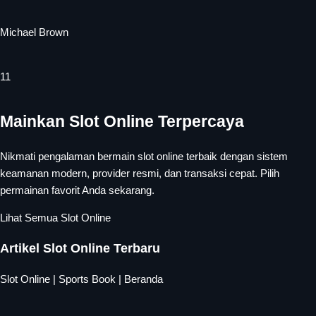
Michael Brown
11
Mainkan Slot Online Terpercaya
Nikmati pengalaman bermain slot online terbaik dengan sistem
keamanan modern, provider resmi, dan transaksi cepat. Pilih
permainan favorit Anda sekarang.
Lihat Semua Slot Online
Artikel Slot Online Terbaru
Slot Online
|
Sports Book
|
Beranda