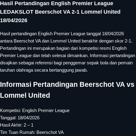
Hasil Pertandingan English Premier League
LEDAKSLOT Beerschot VA 2-1 Lommel United
18/04/2026
Hasil pertandingan English Premier League tanggal 18/04/2026
antara Beerschot VA dan Lommel United berakhir dengan skor 2-1.
Pertandingan ini merupakan bagian dari kompetisi resmi English
Premier League dan telah selesai dimainkan. Informasi pertandingan
disajikan sebagai referensi bagi penggemar sepak bola dan pemain
taruhan olahraga secara bertanggung jawab.
Informasi Pertandingan Beerschot VA vs
Lommel United
Kompetisi: English Premier League
Tanggal: 18/04/2026
Hasil Akhir: 2 – 1
Tim Tuan Rumah: Beerschot VA