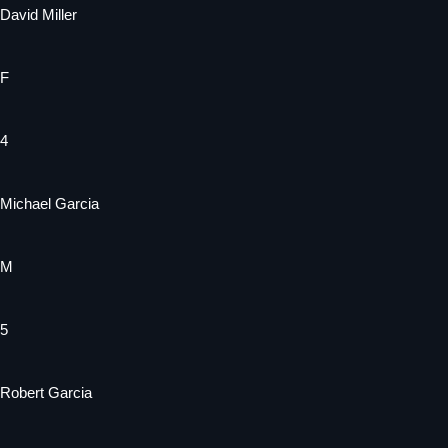
David Miller
F
4
Michael Garcia
M
5
Robert Garcia