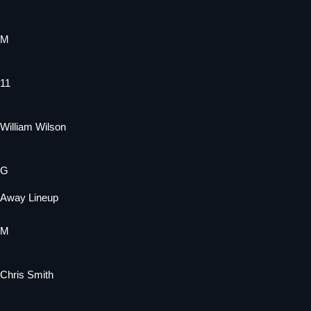
M
11
William Wilson
G
Away Lineup
M
Chris Smith