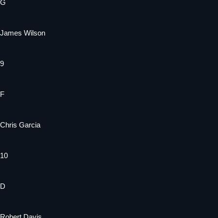
G
James Wilson
9
F
Chris Garcia
10
D
Robert Davis