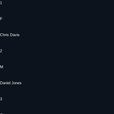
1
F
Chris Davis
2
M
Daniel Jones
3