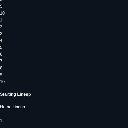
9
10
1
2
3
4
5
6
7
8
9
10
Starting Lineup
Home Lineup
1