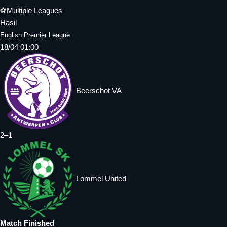
⚽
Multiple Leagues
Hasil
English Premier League
18/04 01:00
Beerschot VA
2
–
1
Lommel United
Match Finished