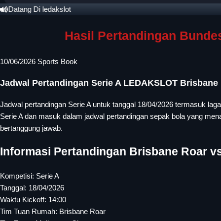
tang Di ledakslot
Hasil Pertandingan Bunde
10/06/2026
Sports Book
Jadwal Pertandingan Serie A LEDAKSLOT Brisbane R
Jadwal pertandingan Serie A untuk tanggal 18/04/2026 termasuk laga
Serie A dan masuk dalam jadwal pertandingan sepak bola yang menari
bertanggung jawab.
Informasi Pertandingan Brisbane Roar v
Kompetisi: Serie A
Tanggal: 18/04/2026
Waktu Kickoff: 14:00
Tim Tuan Rumah: Brisbane Roar