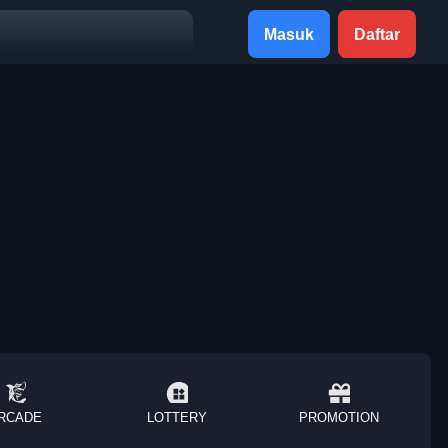
Masuk
Daftar
RCADE
LOTTERY
PROMOTION