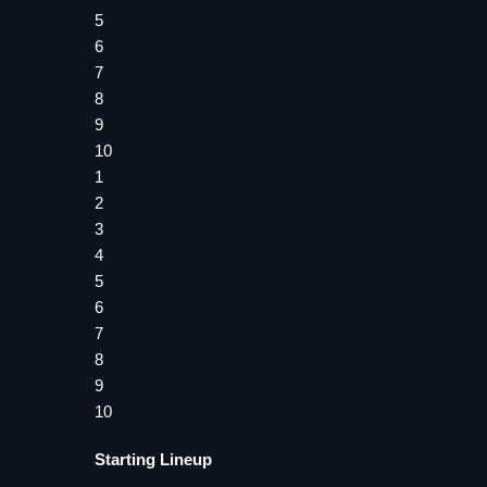
5
6
7
8
9
10
1
2
3
4
5
6
7
8
9
10
Starting Lineup