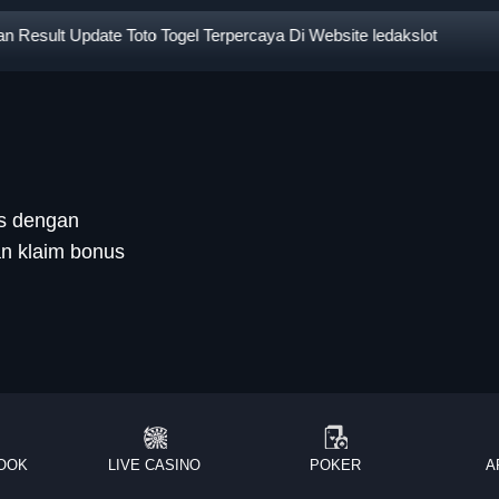
to Togel Terpercaya Di Website ledakslot
s dengan
an klaim bonus
OOK
LIVE CASINO
POKER
A