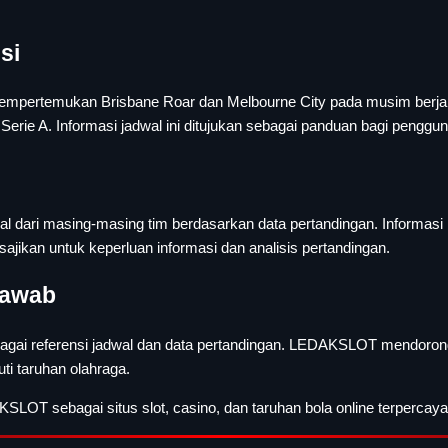
si
mempertemukan Brisbane Roar dan Melbourne City pada musim berjala
 Serie A. Informasi jadwal ini ditujukan sebagai panduan bagi penggu
l dari masing-masing tim berdasarkan data pertandingan. Informas
sajikan untuk keperluan informasi dan analisis pertandingan.
Jawab
 sebagai referensi jadwal dan data pertandingan. LEDAKSLOT mendo
ti taruhan olahraga.
KSLOT
sebagai situs slot, casino, dan taruhan bola online terpercaya