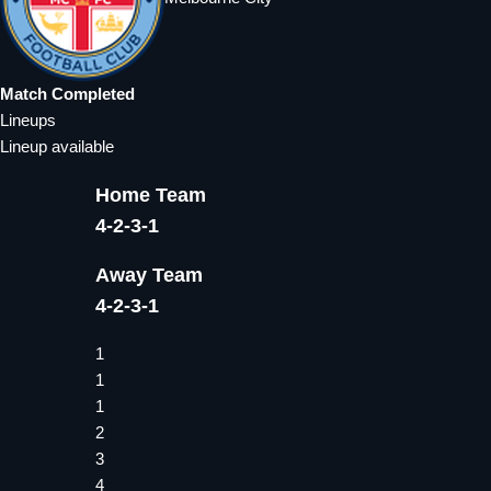
Match Completed
Lineups
Lineup available
Home Team
4-2-3-1
Away Team
4-2-3-1
1
1
1
2
3
4