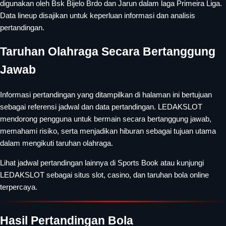
digunakan oleh Bsk Bijelo Brdo dan Jarun dalam laga Primeira Liga.
Data lineup disajikan untuk keperluan informasi dan analisis
pertandingan.
Taruhan Olahraga Secara Bertanggung
Jawab
Informasi pertandingan yang ditampilkan di halaman ini bertujuan
sebagai referensi jadwal dan data pertandingan. LEDAKSLOT
mendorong pengguna untuk bermain secara bertanggung jawab,
memahami risiko, serta menjadikan hiburan sebagai tujuan utama
dalam mengikuti taruhan olahraga.
Lihat jadwal pertandingan lainnya di
Sports Book
atau kunjungi
LEDAKSLOT
sebagai situs slot, casino, dan taruhan bola online
terpercaya.
Hasil Pertandingan Bola