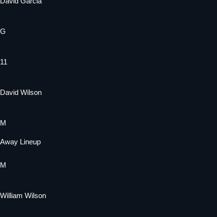
David Garcia
G
11
David Wilson
M
Away Lineup
M
William Wilson