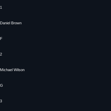
1
Daniel Brown
F
2
Michael Wilson
G
3