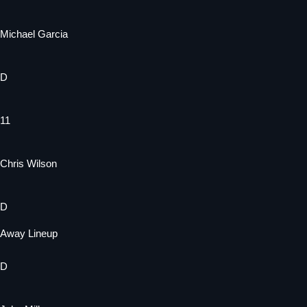
Michael Garcia
D
11
Chris Wilson
D
Away Lineup
D