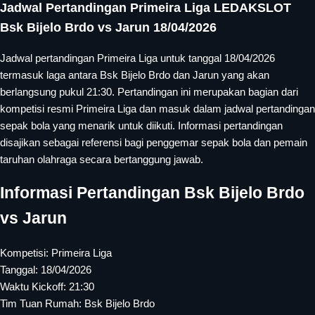
Jadwal Pertandingan Primeira Liga LEDAKSLOT
Bsk Bijelo Brdo vs Jarun 18/04/2026
Jadwal pertandingan Primeira Liga untuk tanggal 18/04/2026
termasuk laga antara Bsk Bijelo Brdo dan Jarun yang akan
berlangsung pukul 21:30. Pertandingan ini merupakan bagian dari
kompetisi resmi Primeira Liga dan masuk dalam jadwal pertandingan
sepak bola yang menarik untuk diikuti. Informasi pertandingan
disajikan sebagai referensi bagi penggemar sepak bola dan pemain
taruhan olahraga secara bertanggung jawab.
Informasi Pertandingan Bsk Bijelo Brdo
vs Jarun
Kompetisi: Primeira Liga
Tanggal: 18/04/2026
Waktu Kickoff: 21:30
Tim Tuan Rumah: Bsk Bijelo Brdo