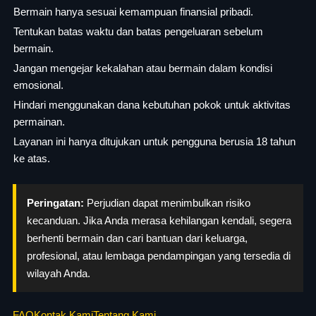
Bermain hanya sesuai kemampuan finansial pribadi.
Tentukan batas waktu dan batas pengeluaran sebelum
bermain.
Jangan mengejar kekalahan atau bermain dalam kondisi
emosional.
Hindari menggunakan dana kebutuhan pokok untuk aktivitas
permainan.
Layanan ini hanya ditujukan untuk pengguna berusia 18 tahun
ke atas.
Peringatan:
Perjudian dapat menimbulkan risiko
kecanduan. Jika Anda merasa kehilangan kendali, segera
berhenti bermain dan cari bantuan dari keluarga,
profesional, atau lembaga pendampingan yang tersedia di
wilayah Anda.
FAQ
Kontak Kami
Tentang Kami