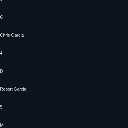
G
Chris Garcia
4
D
Robert Garcia
5
M