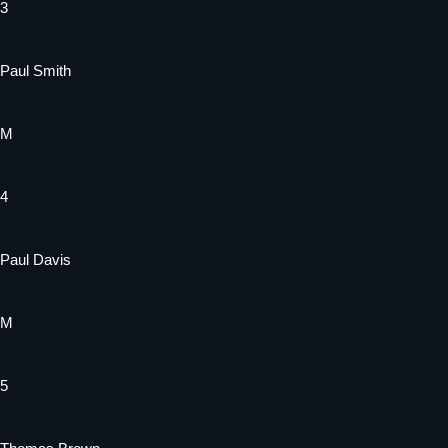
3
Paul Smith
M
4
Paul Davis
M
5