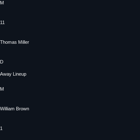
M
11
Thomas Miller
D
Away Lineup
M
William Brown
1