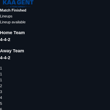
Match Finished
Lineups
Lineup available
Home Team
4-4-2
Away Team
4-4-2
1
1
1
2
3
4
5
6