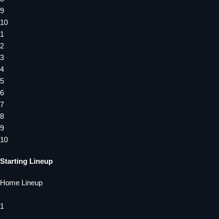
9
10
1
2
3
4
5
6
7
8
9
10
Starting Lineup
Home Lineup
1