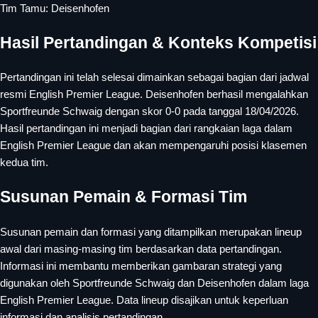
Tim Tamu: Deisenhofen
Hasil Pertandingan & Konteks Kompetisi
Pertandingan ini telah selesai dimainkan sebagai bagian dari jadwal
resmi English Premier League. Deisenhofen berhasil mengalahkan
Sportfreunde Schwaig dengan skor 0-0 pada tanggal 18/04/2026.
Hasil pertandingan ini menjadi bagian dari rangkaian laga dalam
English Premier League dan akan mempengaruhi posisi klasemen
kedua tim.
Susunan Pemain & Formasi Tim
Susunan pemain dan formasi yang ditampilkan merupakan lineup
awal dari masing-masing tim berdasarkan data pertandingan.
Informasi ini membantu memberikan gambaran strategi yang
digunakan oleh Sportfreunde Schwaig dan Deisenhofen dalam laga
English Premier League. Data lineup disajikan untuk keperluan
informasi dan analisis pertandingan.