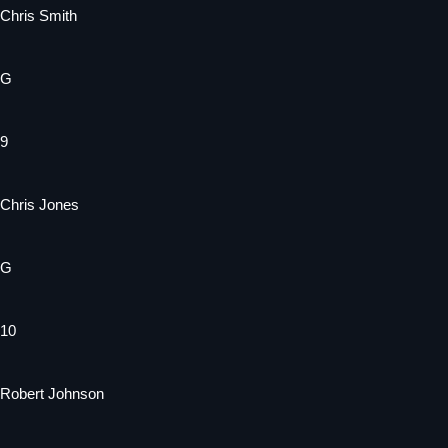
Chris Smith
G
9
Chris Jones
G
10
Robert Johnson