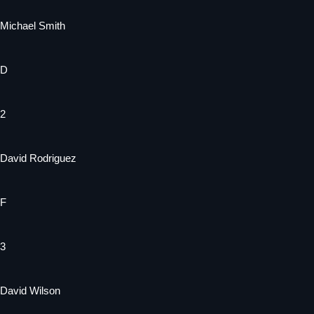
Michael Smith
D
2
David Rodriguez
F
3
David Wilson