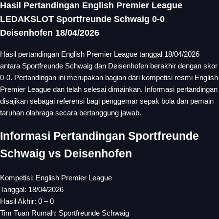
Hasil Pertandingan English Premier League
LEDAKSLOT Sportfreunde Schwaig 0-0
Deisenhofen 18/04/2026
Hasil pertandingan English Premier League tanggal 18/04/2026
antara Sportfreunde Schwaig dan Deisenhofen berakhir dengan skor
0-0. Pertandingan ini merupakan bagian dari kompetisi resmi English
Premier League dan telah selesai dimainkan. Informasi pertandingan
disajikan sebagai referensi bagi penggemar sepak bola dan pemain
taruhan olahraga secara bertanggung jawab.
Informasi Pertandingan Sportfreunde
Schwaig vs Deisenhofen
Kompetisi: English Premier League
Tanggal: 18/04/2026
Hasil Akhir: 0 – 0
Tim Tuan Rumah: Sportfreunde Schwaig