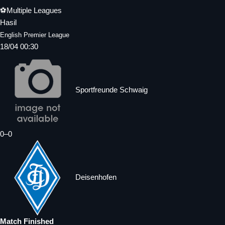
⚽
Multiple Leagues
Hasil
English Premier League
18/04 00:30
Sportfreunde Schwaig
0
–
0
Deisenhofen
Match Finished