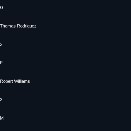
G
Thomas Rodriguez
2
F
Robert Williams
3
M