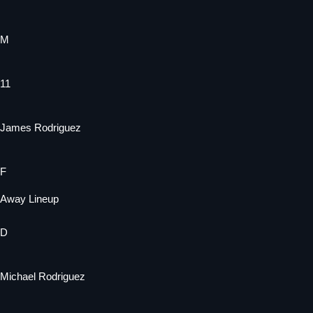
M
11
James Rodriguez
F
Away Lineup
D
Michael Rodriguez