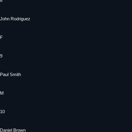
8
John Rodriguez
F
9
Paul Smith
M
10
Daniel Brown