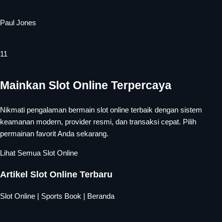
Paul Jones
11
Mainkan Slot Online Terpercaya
Nikmati pengalaman bermain slot online terbaik dengan sistem
keamanan modern, provider resmi, dan transaksi cepat. Pilih
permainan favorit Anda sekarang.
Lihat Semua Slot Online
Artikel Slot Online Terbaru
Slot Online
|
Sports Book
|
Beranda