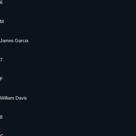
6
M
James Garcia
7
F
William Davis
8