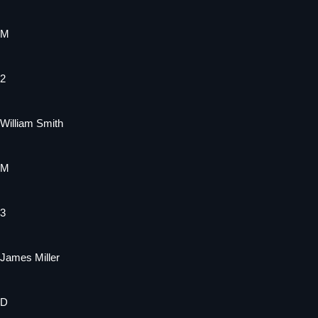
M
2
William Smith
M
3
James Miller
D