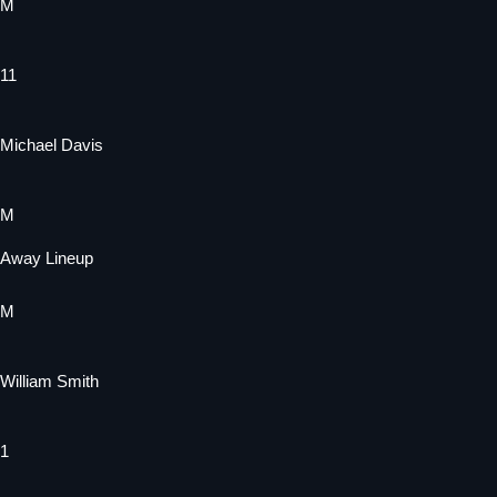
M
11
Michael Davis
M
Away Lineup
M
William Smith
1