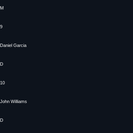
M
9
Daniel Garcia
D
10
John Williams
D