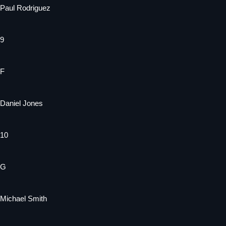
Paul Rodriguez
9
F
Daniel Jones
10
G
Michael Smith