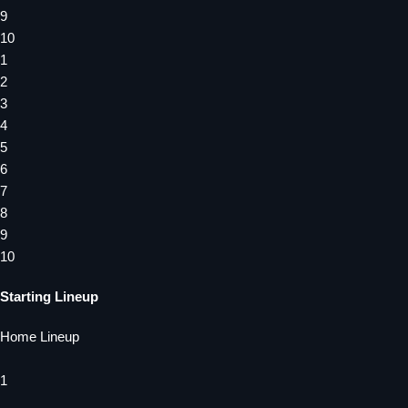
9
10
1
2
3
4
5
6
7
8
9
10
Starting Lineup
Home Lineup
1