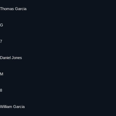
Thomas Garcia
G
7
Daniel Jones
M
8
William Garcia