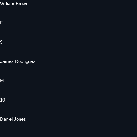
William Brown
F
9
James Rodriguez
M
10
Daniel Jones