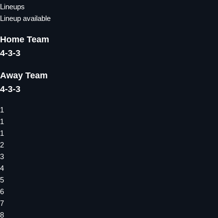
Lineups
Lineup available
Home Team
4-3-3
Away Team
4-3-3
1
1
1
2
3
4
5
6
7
8