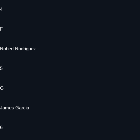
4
F
Robert Rodriguez
5
G
James Garcia
6