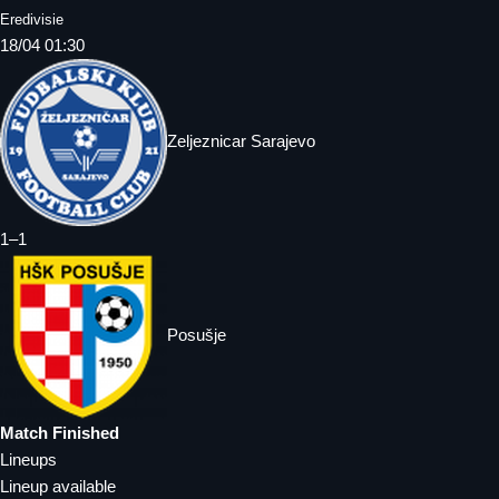
Eredivisie
18/04 01:30
Zeljeznicar Sarajevo
1
–
1
Posušje
Match Finished
Lineups
Lineup available