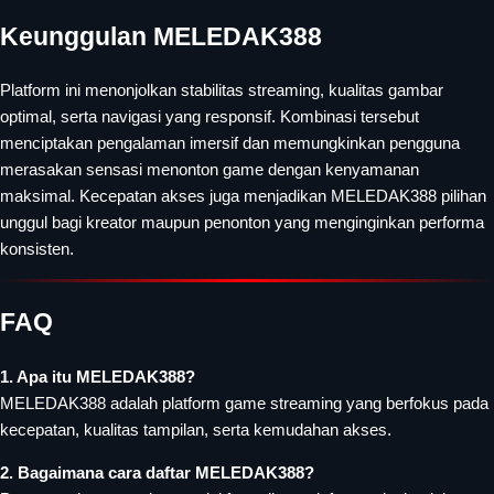
Keunggulan MELEDAK388
Platform ini menonjolkan stabilitas streaming, kualitas gambar
optimal, serta navigasi yang responsif. Kombinasi tersebut
menciptakan pengalaman imersif dan memungkinkan pengguna
merasakan sensasi menonton game dengan kenyamanan
maksimal. Kecepatan akses juga menjadikan MELEDAK388 pilihan
unggul bagi kreator maupun penonton yang menginginkan performa
konsisten.
FAQ
1. Apa itu MELEDAK388?
MELEDAK388 adalah platform game streaming yang berfokus pada
kecepatan, kualitas tampilan, serta kemudahan akses.
2. Bagaimana cara daftar MELEDAK388?