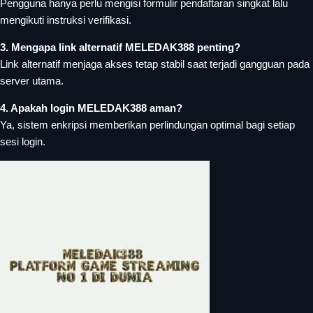
Pengguna hanya perlu mengisi formulir pendaftaran singkat lalu
mengikuti instruksi verifikasi.
3. Mengapa link alternatif MELEDAK388 penting?
Link alternatif menjaga akses tetap stabil saat terjadi gangguan pada
server utama.
4. Apakah login MELEDAK388 aman?
Ya, sistem enkripsi memberikan perlindungan optimal bagi setiap
sesi login.