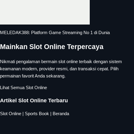
MELEDAK388: Platform Game Streaming No 1 di Dunia
Mainkan Slot Online Terpercaya
Nikmati pengalaman bermain slot online terbaik dengan sistem
keamanan modern, provider resmi, dan transaksi cepat. Pilih
permainan favorit Anda sekarang.
Lihat Semua Slot Online
Artikel Slot Online Terbaru
Slot Online
|
Sports Book
|
Beranda