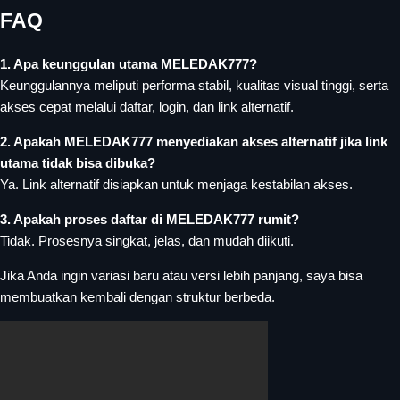
FAQ
1. Apa keunggulan utama MELEDAK777?
Keunggulannya meliputi performa stabil, kualitas visual tinggi, serta
akses cepat melalui daftar, login, dan link alternatif.
2. Apakah MELEDAK777 menyediakan akses alternatif jika link
utama tidak bisa dibuka?
Ya. Link alternatif disiapkan untuk menjaga kestabilan akses.
3. Apakah proses daftar di MELEDAK777 rumit?
Tidak. Prosesnya singkat, jelas, dan mudah diikuti.
Jika Anda ingin variasi baru atau versi lebih panjang, saya bisa
membuatkan kembali dengan struktur berbeda.