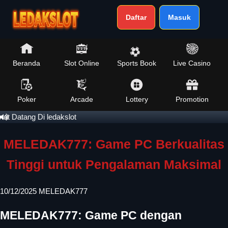
Daftar
Masuk
Beranda
Slot Online
Sports Book
Live Casino
Poker
Arcade
Lottery
Promotion
t Datang Di ledakslot
MELEDAK777: Game PC Berkualitas
Tinggi untuk Pengalaman Maksimal
10/12/2025
MELEDAK777
MELEDAK777: Game PC dengan