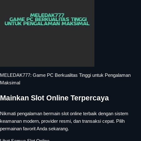
MELEDAK777: Game PC Berkualitas Tinggi untuk Pengalaman
Maksimal
Mainkan Slot Online Terpercaya
Nikmati pengalaman bermain slot online terbaik dengan sistem
keamanan modern, provider resmi, dan transaksi cepat. Pilih
permainan favorit Anda sekarang.
Lihat Semua Slot Online